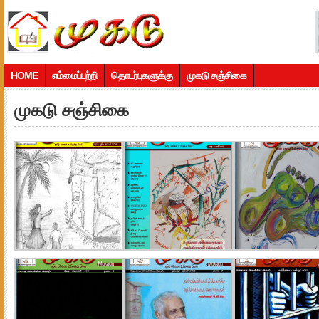
HOME
எம்மைப்பற்றி
தொடர்புகளுக்கு
முகடு சஞ்சிகை
முகடு சஞ்சிகை