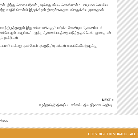
ால் புரிந்து கொளவார்கள் , அல்லது எப்படி சொன்னால் உடனடியாக செயல்பட
ஏற்ற மாதிரி சொல்லி இருக்கிறார் திரைக்கதையை செதுக்கிய ஞானதாஸ்
ைந்திருந்தாலும் இது எல்லா மக்களும் பார்க்க வேண்டிய ஆவணப்படம்.
டம். எல்லோரும் பாருங்கள் . இந்த ஆவணப்படத்தை எடுத்த தங்கேஸ், ஞானதாஸ்
் நன்றிகள்
ையுமா? என்பது புலம்பெயர் புங்குடுதீவு மக்கள் கையிலேயே இருக்கு
NEXT »
ஈழத்தமிழர் திரைப்பட சங்கம் புதிய நிர்வாக தெரிவு .
்சிகை
COPYRIGHT ©
MUKADU
· ALL