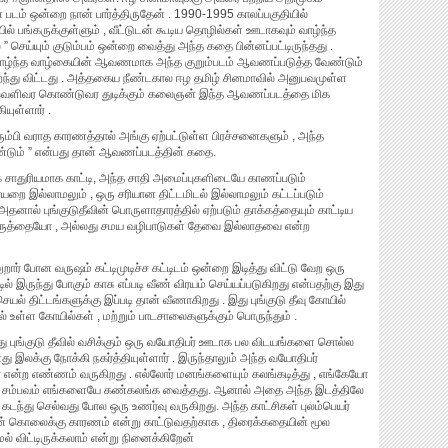
டம் ஒன்றை நான் பார்த்திருதேன் . 1990-1995 காலப்பகுதியில்
ில் பங்கருக்குள்ளும் , வீட்டுடன் கூடிய தொழில்கள் ஊடாகவும் வாழ்ந்த
செய்யும் குடும்பம் ஒன்றை வைத்து அந்த கதை பின்னப்பட்டிருந்தது .
் வாழ்ந்த வாழ்கையின் ஆவணமாக அந்த குறும்படம் ஆவணப்படுத்த வேண்டும்
 மறந்து விட்டது . அத்தகைய நீண்டகால ஈழ தமிழ் சினமாவில் அனுபவமுள்ள
ெளிவர கொண்டுவர துடிக்கும் கலைஞன் இந்த ஆவணப்படத்தை மிக
யுள்ளார் .
ிரும்பி வராத காரணத்தால் அங்கு ஏற்பட்டுள்ள பிரச்சனைகளும் , அந்த
்டும் ” என்பது தான் ஆவணப்படத்தின் கதை.
க சாதுரியமாக காட்டி, அந்த சாதி அமைப்புகளிடையே காணப்படும்
றை இல்லாமலும் , ஒரு சரியான திட்டமிடல் இல்லாமலும் கட்டப்படும்
னால் புங்குடுதீவின் பொருளாதாரத்தில் ஏற்படும் தாக்கத்தையும் காட்டிய
ற கருத்தையோ , அல்லது சமய வழிபாடுகள் தேவை இல்லாதவை என்ற
றார் போன வருஷம் கட்டிமுடிச்ச கட்டிடம் ஒன்றை இடித்து விட்டு வேற ஒரு
் இருந்து போகும் காசு எப்படி வீண் விரயம் செய்யப்படுகிறது என்பதற்கு இது
யல் திட்டங்களுக்கு இப்படி தான் வீணாகிறது . இது புங்குடு தீவு கோயில்
ில் உள்ள கோயில்கள் , மற்றும் பாடசாலைகளுக்கும் பொருந்தும் .
து புங்குடு தீவில் வசிக்கும் ஒரு வயோதிபர் ஊடாக பல விடயங்களை சொல்ல
க்கு நோக்கி நகர்த்தியுள்ளார் . இருந்தாலும் அந்த வயோதிபர்
ோ என்ற எண்ணம் வருகிறது . எல்லோர் மனங்களையும் கலங்கடித்து , எங்கேயோ
ை சம்பவம் எங்களையே கண்கலங்க வைத்தது. ஆனால் அதை அந்த இடத்திலே
டந்து செல்வது போல ஒரு உணர்வு வருகிறது. அந்த காட்சிகள் புலம்பெயர்
யின் கொலைக்கு காரணம் என்று காட்டுவதற்காக , திரைக்கதையின் மூல
விட்டிருக்கலாம் என்று நினைக்கிறேன்