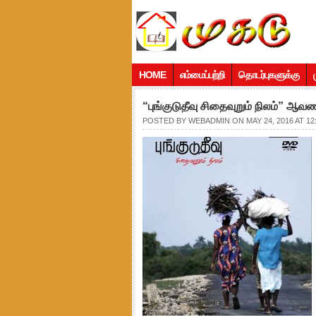
HOME
எம்மைப்பற்றி
தொடர்புகளுக்கு
“புங்குடுதீவு சிதைவுறும் நிலம்” ஆவண
POSTED BY
WEBADMIN
ON MAY 24, 2016 AT 12