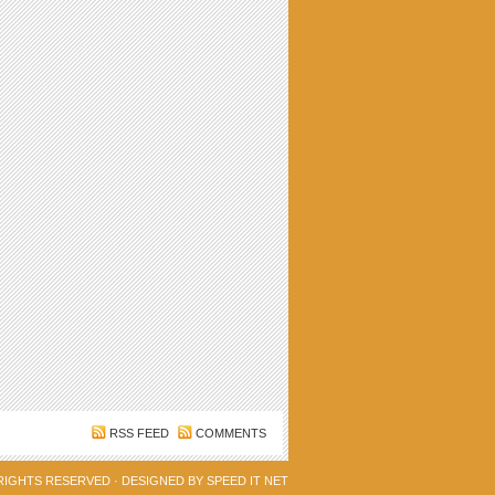
RSS FEED
COMMENTS
 RIGHTS RESERVED · DESIGNED BY
SPEED IT NET