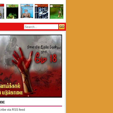
IBE
ribe via RSS feed