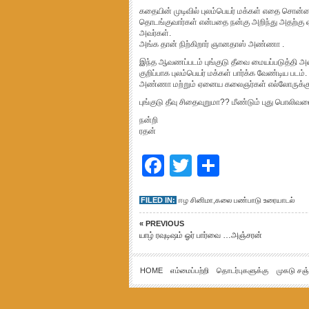
கதையின் முடிவில் புலம்பெயர் மக்கள் எதை சொன்ன
தொடங்குவார்கள் என்பதை நன்கு அறிந்து அதற்கு 
அவர்கள்.
அங்க தான் நிற்கிறார் ஞானதாஸ் அண்ணா .
இந்த ஆவணப்படம் புங்குடு தீவை மையப்படுத்தி அம
குறிப்பாக புலம்பெயர் மக்கள் பார்க்க வேண்டிய ப
அண்ணா மற்றும் ஏனைய கலைஞர்கள் எல்லோருக்கும
புங்குடு தீவு சிதைவுறுமா?? மீண்டும் புது பொலிவட
நன்றி
ரதன்
Facebook
Twitter
Share
FILED IN:
ஈழ சினிமா
,
கலை பண்பாடு உரையாடல்
« PREVIOUS
யாழ் ரவுடிஷம் ஓர் பார்வை …அஞ்சரன்
HOME
எம்மைப்பற்றி
தொடர்புகளுக்கு
முகடு சஞ