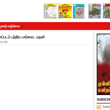
முகடு சஞ்சிகை
ப்படம் பற்றிய பார்வை ..ரதன்
:01 AM
SUBSCR
Subsc