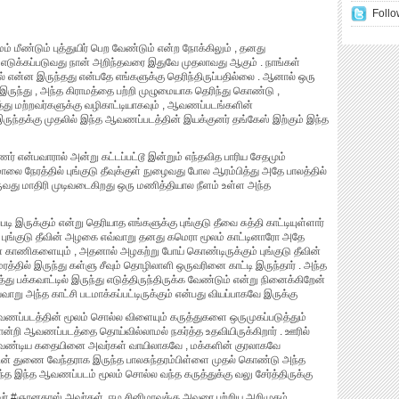
Follo
் மீண்டும் புத்துயிர் பெற வேண்டும் என்ற நோக்கிலும் , தனது
 எடுக்கப்படுவது நான் அறிந்தவரை இதுவே முதலாவது ஆகும் . நாங்கள்
் என்ன இருந்தது என்பதே எங்களுக்கு தெரிந்திருப்பதில்லை . ஆனால் ஒரு
இருந்து , அந்த கிராமத்தை பற்றி முழுமையாக தெரிந்து கொண்டு ,
ு மற்றவர்களுக்கு வழிகாட்டியாகவும் , ஆவணப்படங்களின்
இருந்தக்கு முதலில் இந்த ஆவணப்படத்தின் இயக்குனர் தங்கேஸ் இற்கும் இந்த
ர் என்பவாரால் அன்று கட்டப்பட்டூ இன்றும் எந்தவித பாரிய சேதமும்
 மாலை நேரத்தில் புங்குடு தீவுக்குள் நுழைவது போல ஆரம்பித்து அதே பாலத்தில்
ருவது மாதிரி முடிவடைகிறது ஒரு மணித்தியால நீளம் உள்ள அந்த
படி இருக்கும் என்று தெரியாத எங்களுக்கு புங்குடு தீவை சுத்தி காட்டியுள்ளார்
புங்குடு தீவின் அழகை எவ்வாறு தனது கமெரா மூலம் காட்டினாரோ அதே
ான காணிகளையும் , அதனால் அழகற்று போய் கொண்டிருக்கும் புங்குடு தீவின்
மரத்தில் இருந்து கள்ளு சீவும் தொழிலாளி ஒருவரினை காட்டி இருந்தார் . அந்த
ு பக்கவாட்டில் இருந்து எடுத்திருந்திருக்க வேண்டும் என்று நினைக்கிறேன்
ாறு அந்த காட்சி படமாக்கப்பட்டிருக்கும் என்பது வியப்பாகவே இருக்கு
ப்படத்தின் மூலம் சொல்ல விளையும் கருத்துகளை ஒருமுகப்படுத்தும்
்றி ஆவணப்படத்தை தொய்வில்லாமல் நகர்த்த உதவியிருக்கிறார் . ஊரில்
ல வேண்டிய கதையினை அவர்கள் வாயிலாகவே , மக்களின் குரலாகவே
ின் துணை வேந்தராக இருந்த பாலசுந்தரம்பிள்ளை முதல் கொண்டு அந்த
த இந்த ஆவணப்படம் மூலம் சொல்ல வந்த கருத்துக்கு வலு சேர்த்திருக்கு
 #ஞானதாஸ் அவர்கள். ஈழ சினிமாவுக்கு அவரை பற்றிய அறிமுகம்