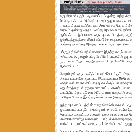
ஒரு கிராமம் பற்றிய ஆவணப்படம் ஓன்று அந்த கிராமம
மேல்படிப்புக்கான ஆய்வுக்காகவும் ஒரு மாணவனால்
எல்லாம் ஆய்வு கட்டுரைகள் கொடுக்கும் போது அதில
கிராமம் ஒன்றை தெரிவு செய்து அங்கே போய் தங்கி 
ஆய்வுக்காக இப்படியான ஒரு ஆவணப்படத்தை எடுத்த
முக்கியத்துவத்தை விளங்கப்படுத்த கூடியதாகவும் 
படத்தை தயாரித்த அவரது மனைவிக்கும் நன்றிகள்
புங்குடு தீவின் பொறியிலாலராக இருந்த #அம்பலவாண
இல்லாமல் இருக்கும் புங்குடு தீவின் பாலத்தில் ஒரு
ஒரு மாலை நேரம் புங்குடு தீவை விட்டு வெளியே வ
ஆவணப்படம்.
வெறும் ஒரே ஒரு மணித்தியாலத்தில் புங்குடு தீவு எப்
ஆவணப்படத்தின் ஒளிப்பட இயக்குனரான #சுரேன் . 
மாதிரி அங்கே கவனிப்பாரற்று கிடக்கும் பல ஏக்கர
மறுபக்கத்தையும் தத்ரூபமாக காட்டியுள்ளார். பனை 
காட்சியில் அந்த கமெரா அதே அளவு உயரத்தில் வைத்த
. கிறேன் போன்ற இயந்திரங்கள் பயன்படுத்தாமல் எவ்வ
இந்த ஆவணப்படத்தின் கதை சொல்லியாகவும் , ஆவண
முகமாகவும் படத்தின் இயக்குனர் இடையிடையே தோன
இருக்கும் மக்களிடம் செவ்வி மூலம் தான் சொல்
வெளிக்கொண்டு வருகிறார் . யாழ் பல்கலைகழகத்த
ஊரின் பாமர மக்கள் வரை அவர் செவ்வி கண்டது இந்
ஆவணப்படத்தின் திரைகதை வடிவமைப்பை செய்தவர்