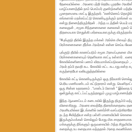
தேவையில்லை . அவரை பற்றி தெரிய முதலே அவரின் ப
யாழ்ப்பாணத்தில் நாம் பொம்மர் குண்டுகளின் மத்திய
முறைமையை காட்டி இருந்தார். “எண்ணெய் தொழில் ” 
எங்களால் மறக்கப்பட்டு கொண்டிருக்கும் நாங்கள
என்று நினைத்திருந்தேன் . அந்த படத்தின் பெயர்
கலைஞன் , சமூக சிந்தனைகளை கலைகள் மூலம் வ
திறமையாக செதுக்கி பார்வையாளருக்கு விருந்தாக்கி
“#புங்குடு தீவில் இருந்த மக்கள் அங்கெ மீளவும் த
பிரச்சனைகளை தீர்க்க அவர்கள் என்ன செய்ய வேண
புங்குடு தீவில் காணப்படும் சமூக அமைப்புகளை மி
பிரச்சனைகளையும் தெளிவாக காட்டி உள்ளார் . வரைய
கோவில்களினால் பணம் விரயமாக்கப்படுவதையும் , அத
அவர் தப்பி தவறி கூட கோவில் கட்ட கூடாது என்
கருத்தையோ வலியுறுத்தவில்லை
கோவில் கட்டி கொண்டிருக்கும் ஒரு நிர்வாகி சொல்லு
பெரிய மணிமண்டபம் கட்டுறாராம் என்று. வெளிநாட்டில
ஒரு சின்ன உதாரணம் . “மாஸ்டர் பிளான் ” இல்லாத செ
ஒன்றுக்கு காட்டப்பட்டிருந்தாலும் முழு யாழ்பாணத்த
இந்த ஆவணப்படம் கனடாவில் இருந்து திரும்பி வந்
விளைகிறது . அவரை வைத்தே திரைக்கதையை தனது இல
அவசியமில்லா இடங்களில் உணர்ச்சி வசப்படுகிரார
நடந்த #வித்தியா என்ற பள்ளி மாணவியின் கொல
இருக்கும்மக்கள் சொல்லும் போது மிக சாதரணமாக க
மக்களுக்கு நீங்களும் ஒருவகையில் அந்த சிறுமி
கதைக்கு உப கதையாக வந்ததால் அதை கவனிக்காமல் 