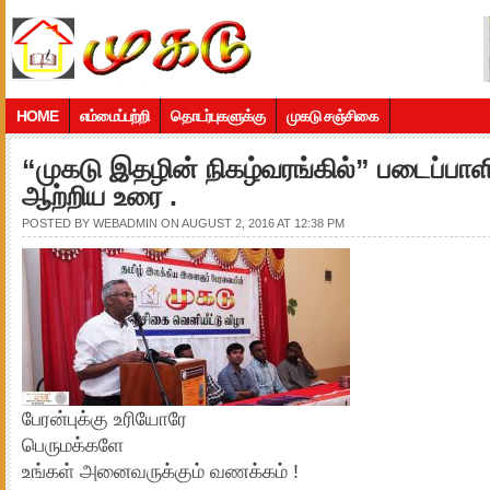
HOME
எம்மைப்பற்றி
தொடர்புகளுக்கு
முகடு சஞ்சிகை
“முகடு இதழின் நிகழ்வரங்கில்” படைப்பாளி
ஆற்றிய உரை .
POSTED BY
WEBADMIN
ON AUGUST 2, 2016 AT 12:38 PM
பேரன்புக்கு உரியோரே
பெருமக்களே
உங்கள் அனைவருக்கும் வணக்கம் !