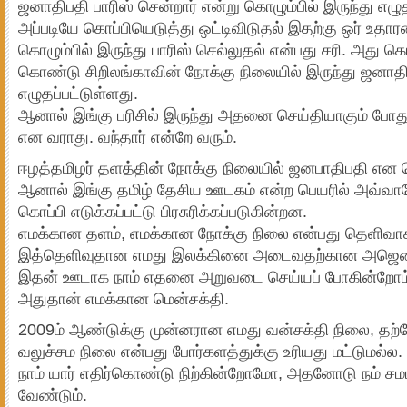
ஜனாதிபதி பாரிஸ் சென்றார் என்று கொழும்பில் இருந்து எழ
அப்படியே கொப்பியெடுத்து ஒட்டிவிடுதல் இதற்கு ஒர் உதா
கொழும்பில் இருந்து பாரிஸ் செல்லுதல் என்பது சரி. அது
கொண்டு சிறிலங்காவின் நோக்கு நிலையில் இருந்து ஜனாதி
எழுதப்பட்டுள்ளது.
ஆனால் இங்கு பரிசில் இருந்து அதனை செய்தியாகும் போதும்
என வராது. வந்தார் என்றே வரும்.
ஈழத்தமிழர் தளத்தின் நோக்கு நிலையில் ஜனபாதிபதி என 
ஆனால் இங்கு தமிழ் தேசிய ஊடகம் என்ற பெயரில் அவ்வாற
கொப்பி எடுக்கப்பட்டு பிரசுரிக்கப்படுகின்றன.
எமக்கான தளம், எமக்கான நோக்கு நிலை என்பது தெளிவாக
இத்தெளிவுதான எமது இலக்கினை அடைவதற்கான அஜெண
இதன் ஊடாக நாம் எதனை அறுவடை செய்யப் போகின்றோம
அதுதான் எமக்கான மென்சக்தி.
2009ம் ஆண்டுக்கு முன்னரான எமது வன்சக்தி நிலை, தற
வலுச்சம நிலை என்பது போர்களத்துக்கு உரியது மட்டுமல்ல.
நாம் யார் எதிர்கொண்டு நிற்கின்றோமோ, அதனோடு நம் சமமா
வேண்டும்.