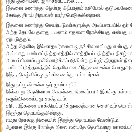
இது குறையல்ல குற்றச்சாட்டல்ல….;.
இதனை உணர்ந்து அதற்கு அப்பாலும் நதிபோல் ஓடுபவவேன நி
தேங்கு நீராய் நிற்பவன் நாற்றமெடுக்கின்றான்.
இதனை உணர்ந்து செயற்படுவர்களுக்கு அடிப்படையில் ஓர் த
அந்த தேடலே தனது பயணம் எதனை நோக்கியது என்பது ப
ஏற்படுத்தம்.
அந்த தெளிவு இல்லாதவர்களை ஒருங்கிணைப்பது என்பது ச
அவ்வாறு பண்பாட்டுத்தளத்தில் சாத்தியப்படுத்திய நிகழ்வா
அமைப்பினால் முன்னெடுக்கப்படுகின்ற தமிழர் திருநாள் ந
பண்பாட்டுத்தளத்தில் தெளிவான சிந்தனை உள்ள பொதுஅமைப
இந்த நிகழ்வில் ஒருங்கிணைந்து உள்ளார்கள்.
இது நம்முன் உள்ள ஓர் முன்மாதிரி
இவ்வாறு தெளிவான கொள்கை நிலைப்பாடு இலக்கு உள்ளவர்
ஒருங்கிணைப்பது சாத்தியம்.
சரி….இதனை சாத்தியப்படுத்துவதற்கான தெளிவும் கொள்க
இருந்து தொடங்குகின்றது.
எமது நோக்கு நிலையில் இருந்து தொடங்க வேண்டும்.
ஆனால் இங்கு நோக்கு நிலை என்பதே தெளிவற்று காணப்பட