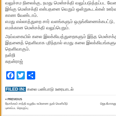
வலுச்சம நிலைக்கு, நமது மென்சக்தி வலுப்படுத்தப்பட வேண
இங்கு மென்சக்தி என்பதனை வெறும் ஒன்றுகூடல்கள் ஊர்வல
காண வேண்டாம்.
எமது எல்லாத்துறை சார் வளங்களும் ஒருங்கிணைக்கபட்டு,
எமக்கான மென்சக்தி வலுப்பெறும்.
அவ்வகையில் கலை இலக்கியத்துறைகளும் இந்த மென்சக்தி
இதனைத் தெளிவாக புரிந்தால் எமது கலை இலக்கியங்கள
தெளிவாகும்.
நன்றி
சுதன்ராஜ்
Facebook
Twitter
Share
FILED IN:
கலை பண்பாடு உரையாடல்
« PREVIOUS
நேசக்கரம் சாந்தி எழுதிய உயிரணை நூல் வெளியீடு
ஜெயமோகனுக
புகைப்பட தொகுப்பு