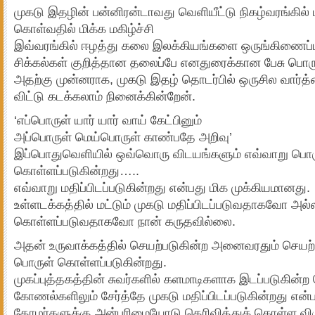
முகடு இதழின் பன்னிரன்டாவது வெளியீட்டு நிகழ்வரங்கில் 
கொள்வதில் மிக்க மகிழ்ச்சி
இவ்வரங்கில் ஈழத்து கலை இலக்கியங்களை ஒருங்கிணைப்ப
சிக்கல்கள் குறித்தான தலைப்பே எனதுரைக்கான பேசு பொர
அதற்கு முன்னராக, முகடு இதழ் தொடர்பில் ஒருசில வார்த்த
விட்டு கடக்கலாம் நினைக்கின்றேன்.
‘எப்பொருள் யார் யார் வாய் கேட்பினும்
அப்பொருள் மெய்பொருள் காண்பதே அறிவு’
இப்பொதுவெளியில் ஒவ்வொரு விடயங்களும் எவ்வாறு பொர
கொள்ளப்படுகின்றது…..
எவ்வாறு மதிப்பிடப்படுகின்றது என்பது மிக முக்கியமானது.
உள்ளடக்கத்தில் மட்டும் முகடு மதிப்பிடப்படுவதாகவோ அல
கொள்ளப்படுவதாகவோ நான் கருதவில்லை.
அதன் உருவாக்கத்தில் செயற்படுகின்ற அனைவரதும் செயற்பா
பொருள் கொள்ளப்படுகின்றது.
முகப்புத்தகத்தின் சுவர்களில் களமாடிகளாக இடப்படுகின்ற
கோணல்களிலும் சேர்த்தே முகடு மதிப்பிடப்படுகின்றது என
தோழர்களுக்கு அன்புரிமையோடு தெரிவித்துக் கொள்ள விரு