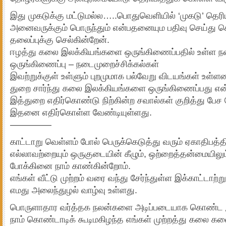
இது முகடுக்கு மட்டுமல்ல…..பொதுவெளியில் ‘முகடு’ தெரிய ச
அனைவருக்கும் பொருந்தும் என்பதனையும பதிவு செய்து
தலைப்புக்கு செல்கின்றேன்.
ஈழத்து கலை இலக்கியங்களை ஒருங்கிணைப்பதில் உள்ள நட
ஒருங்கிணைப்பு – நடைமுறைச்சிக்கல்கள்
இவற்றுக்குள் உள்ளும் புறமுமாக பல்வேறு விடயங்கள் உள்ள
துறை சார்ந்து கலை இலக்கியங்களை ஒருங்கிணைப்பது என்
இத்துறை எதிர்கொண்டு நிற்கின்ற சவால்கள் குறித்து பேச 
இதனை எதிர்கொள்ள வேண்டியுள்ளது.
————–
காட்டாறு வெள்ளம் போல் பெருக்கெடுத்து வரும் ஏகாதிபத
எல்லாவற்றையும் ஒருகுடையின் கீழும், ஒற்றைத்தன்மையில
போக்கினை நாம் காண்கின்றோம்.
எங்கள் வீட்டு முற்றம் வரை வந்து சேர்ந்துள்ள இக்காட்டாற
எமது அலைந்துழல் வாழ்வு உள்ளது.
பொருளாதார வர்த்தக நலன்களை அடிப்படையாக கொண்ட இக
நாம் கொண்டாடிக் கூடிமகிழந்த எங்கள் முற்றத்து கலை கல