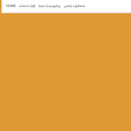
HOME
எம்மைப்பற்றி
தொடர்புகளுக்கு
முகடு சஞ்சிகை