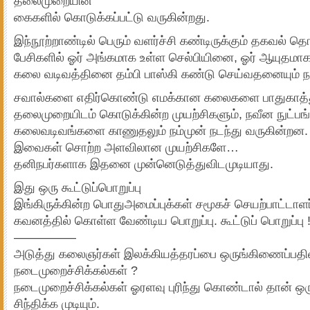
தலைமுறையின்
கைகளில் கொடுக்கப்பட்டு வருகின்றது.
இந்நூற்றாண்டில் பெரும் வளர்ச்சி கண்டிருக்கும் தகவல் தொ
பேசிகளில் ஓர் அங்கமாக உள்ள செல்பியினை, ஓர் ஆயுதமாக
கலை வடிவத்தினை தம்பி பாஸ்கி கண்டு செய்வதனையும் ந
சவால்களை எதிர்கொண்டு எமக்கான கலைகளை பாதுகாத்த
தலைமுறையிடம் கொடுக்கின்ற முயற்சிகளும், நவீன நுட்பங்
கலைவடிவங்களை காணுதலும் நம்முன் நடந்து வருகின்றன.
இவைகள் சொற்ற அளவிலான முயற்சிகளே…
தனிநபர்களாக இதனை முன்னெடுத்துவிடமுடியாது.
இது ஒரு கூட்டுப்பொறுப்பு
இங்கிருக்கின்ற பொதுஅமைப்புக்கள் சமூகச் செயற்பாட்டா
கவனத்தில் கொள்ள வேண்டிய பொறுப்பு. கூட்டுப் பொறுப்பு 
—————
அடுத்து கலைஞர்கள் இலக்கியத்தரப்பை ஒருங்கிணைப்பதில
நடைமுறைச்சிக்கல்கள் ?
நடைமுறைச்சிக்கல்கள் ஓரளவு புரிந்து கொண்டால் தான் ஒரு
சிந்திக்க முடியும்.