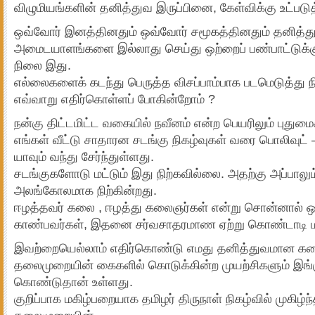
விழுமியங்களின் தனித்துவ இருப்பினை, கேள்விக்கு உட்படுத
ஒவ்வோர் இனத்தினதும் ஒவ்வோர் சமூகத்தினதும் தனித்
அமைடயாளங்களை இல்லாது செய்து ஒற்றைப் பண்பாட்டுக்
நிலை இது.
எல்லைகளைக் கடந்து பெருத்த விசப்பாம்பாக படமெடுத்து ந
எவ்வாறு எதிர்கொள்ளப் போகின்றோம் ?
நன்கு திட்டமிட்ட வகையில் நவீனம் என்ற பெயரிலும் புதுமை
எங்கள் வீட்டு சாதாரன சடங்கு நிகழ்வுகள் வரை பொலிவுட் 
யாவும் வந்து சேர்ந்துள்ளது.
சடங்குகளோடு மட்டும் இது நிற்கவில்லை. அதற்கு அப்பாலும
அலங்கோலமாக நிற்கின்றது.
ஈழத்தவர் கலை , ஈழத்து கலைஞர்கள் என்று சொன்னால் 
காண்பவர்கள், இதனை சர்வசாதரமாண ஏற்று கொண்டாடி மக
இவற்றையெல்லாம் எதிர்கொண்டு எமது தனித்துவமான 
தலைமுறையின் கைகளில் கொடுக்கின்ற முயற்சிகளும் இங்
கொண்டுதான் உள்ளது.
குறிப்பாக மகிழ்பறையாக தமிழர் திருநாள் நிகழ்வில் முகிழ