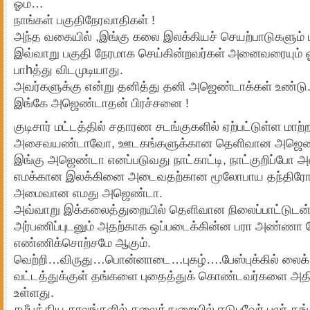
ஓம்…
நாங்கள் பகுதிநேரவாதிகள் !
அந்த வகையில் ,இங்கு கலை இலக்கியச் செயற்பாடுகளும் 
இவ்வாறு பகுதி நேரமாக செய்கின்றவர்கள் அனைவரையும் ஓர
பாhத்து விடமுடியாது.
அவர்களுக்கு என்று தனித்து தனி அஜெண்டாக்கள் உண்டு
இங்கே அஜெண்டாதன் பிரச்சனை !
குடிசார் மட்டத்தில் சதாரண சடங்குகளில் ஏற்பட்டுள்ள மாற்
அசைவயண்டாவோ, ஊடகங்களுக்கான தெளிவான அஜெண்
இங்கு அஜெண்டா எனப்படுவது நாட்காட்டி, நாட்குறிப்போ அ
எமக்கான இலக்கினை அடைவதற்கான மூலோபாய தந்திரோப
அமைவான எமது அஜெண்டா.
அவ்வாறு இக்கலைத்துறையில் தெளிவான நிலைப்பாட்டுட
அர்பணிப்புடனும் அதற்காக ஒப்படைக்கின்ன பரா அண்ணா 
எண்ணிக்சொற்சமே ஆகும்.
வெற்றி…விருது…பொன்னாடை…புகழ்….பேஸ்புக்கில் லைக் என்
வட்டத்துக்குள் தங்களை புதைத்துக் கொண்டவர்களை அத
உள்ளது.
சமீபத்திய காலங்களில் கலைத்துறையில் ஈடுபவேர் பலர் தங