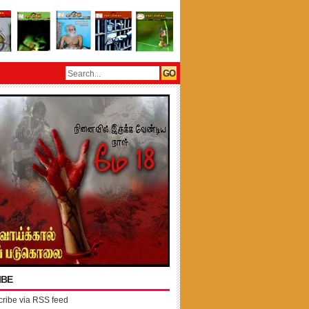
IBE
ribe via RSS feed