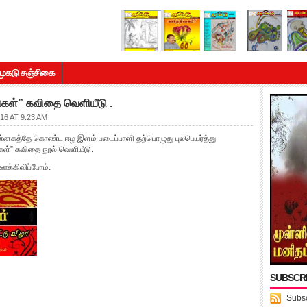
முகடு சஞ்சிகை
ிகள்” கவிதை வெளியீடு .
6 AT 9:23 AM
்னகத்தே கொண்ட ஈழ இளம் படைப்பாளி தற்பொழுது புலபெயர்த்து
ிகள்” கவிதை நூல் வெளியீடு.
க்கிவிப்போம்.
SUBSCR
Subsc