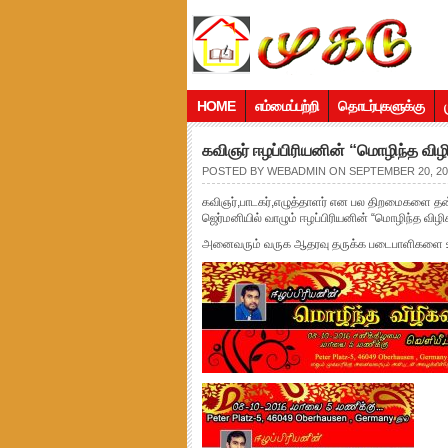
HOME
எம்மைப்பற்றி
தொடர்புகளுக்கு
கவிஞர் ஈழப்பிரியனின் “மொழிந்த விழ
POSTED BY
WEBADMIN
ON SEPTEMBER 20, 201
கவிஞர்,பாடகர்,எழுத்தாளர் என பல திறமைகளை தன
ஜெர்மனியில் வாழும் ஈழப்பிரியனின் “மொழிந்த விழ
அனைவரும் வருக ஆதரவு தருக்க படைபாளிகளை ஊ