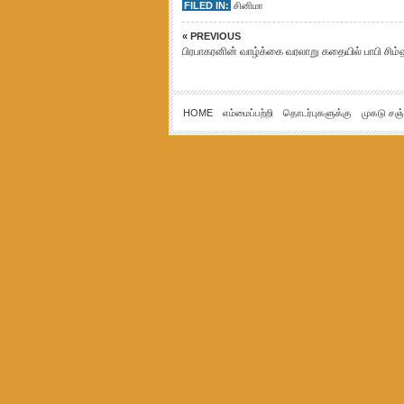
FILED IN:
சினிமா
« PREVIOUS
பிரபாகரனின் வாழ்க்கை வரலாறு கதையில் பாபி சிம்
HOME
எம்மைப்பற்றி
தொடர்புகளுக்கு
முகடு சஞ