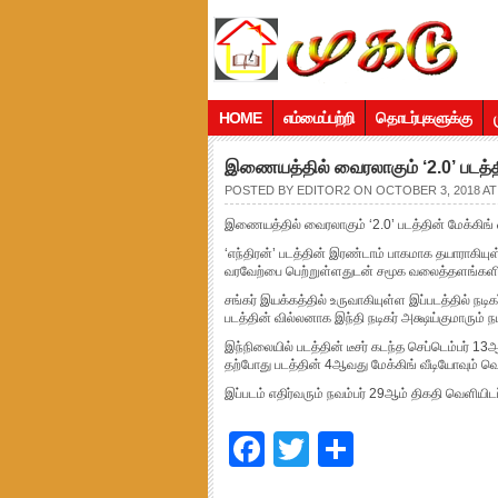
HOME
எம்மைப்பற்றி
தொடர்புகளுக்கு
இணையத்தில் வைரலாகும் ‘2.0’ படத்தி
POSTED BY
EDITOR2
ON OCTOBER 3, 2018 AT
இணையத்தில் வைரலாகும் ‘2.0’ படத்தின் மேக்கிங் 
‘எந்திரன்’ படத்தின் இரண்டாம் பாகமாக தயாராகியு
வரவேற்பை பெற்றுள்ளதுடன் சமூக வலைத்தளங்களில
சங்கர் இயக்கத்தில் உருவாகியுள்ள இப்படத்தில் நடி
படத்தின் வில்லனாக இந்தி நடிகர் அக்ஷய்குமாரும் நட
இந்நிலையில் படத்தின் டீசர் கடந்த செப்டெம்பர் 1
தற்போது படத்தின் 4ஆவது மேக்கிங் வீடியோவும் வெ
இப்படம் எதிர்வரும் நவம்பர் 29ஆம் திகதி வெளியிட
Facebook
Twitter
Share