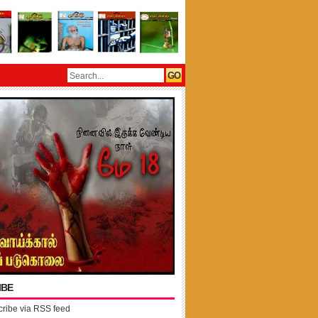
IBE
ribe via RSS feed