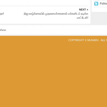
Follo
NEXT »
ஹா!
நிஜ வாழ்க்கையில் முதலமைச்சரானால் மக்களிடம் நடிக்க
மாட்டேன்!
்சிகை
COPYRIGHT ©
MUKADU
· ALL