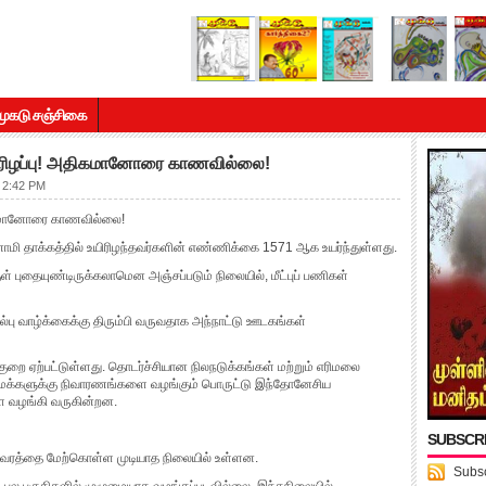
முகடு சஞ்சிகை
யிரிழப்பு! அதிகமானோரை காணவில்லை!
 2:42 PM
திகமானோரை காணவில்லை!
ுனாமி தாக்கத்தில் உயிரிழந்தவர்களின் எண்ணிக்கை 1571 ஆக உயர்ந்துள்ளது.
 புதையுண்டிருக்கலாமென அஞ்சப்படும் நிலையில், மீட்புப் பணிகள்
யல்பு வாழ்க்கைக்கு திரும்பி வருவதாக அந்நாட்டு ஊடகங்கள்
ாக்குறை ஏற்பட்டுள்ளது. தொடர்ச்சியான நிலநடுக்கங்கள் மற்றும் எரிமலை
மக்களுக்கு நிவாரணங்களை வழங்கும் பொருட்டு இந்தோனேசிய
ை வழங்கி வருகின்றன.
SUBSCR
்குவரத்தை மேற்கொள்ள முடியாத நிலையில் உள்ளன.
Subsc