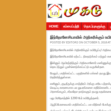
HOME
எம்மைப்பற்றி
தொடர்புகளுக்கு
இந்தோனேசியாவில் அதிகரிக்கும் உ
POSTED BY
EDITOR2
ON OCTOBER 5, 2018 AT
இந்தோனேசியாவில் அதிகரிக்கும் உயிரிழப்பு! அ
இந்தோனேசியாவில் ஏற்பட்ட நிலநடுக்கம் மற்றும் ச
இன்னும் ஆயிரத்திற்கும் அதிகமானோர் மண்ணுக்குள்
தொடர்ந்தும் முன்னெடுக்கப்பட்டு வருகின்றன.
மேலும், பாதிக்கப்பட்ட பகுதிகளில் மக்கள் தமது இ
தெரிவித்துள்ளன.
எனினும், குடிநீருக்கு மாத்திரம் அங்கு பாரிய பற்ற
வெடிப்பு காரணமாக பல துயரங்களை எதிர்கொண்ட 
அரசாங்கமும், சர்வதேச நாடுகளும் தமது உதவிகள
பலு பிரதேசத்தில் 1200 பேர் உயிரிழந்தனர்.
ஆழிப்பேரலையால் பாதிக்கப்பட்ட பல வீதிகள் போக