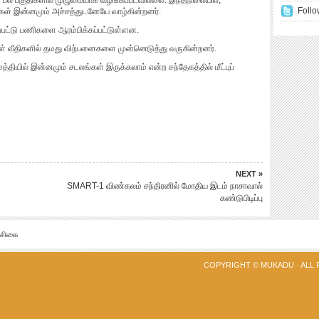
ம் பல பகுதிகளில் முழுமையாக வழங்கப்படவில்லை. இந்தநிலையில்,
Follo
க்கள் இன்னமும் அச்சத்துடனேயே வாழ்கின்றனர்.
கப்பட்டு பணிகளை ஆரம்பிக்கப்பட்டுள்ளன.
ள் வீதிகளில் தமது விற்பனைகளை முன்னெடுத்து வருகின்றனர்.
மத்தியில் இன்னமும் சடலங்கள் இருக்கலாம் என்ற சந்தேகத்தில் மீட்புப்
NEXT »
SMART-1 விண்கலம் சந்திரனில் மோதிய இடம் நாசாவால்
கண்டுபிடிப்பு
்சிகை
COPYRIGHT ©
MUKADU
· ALL