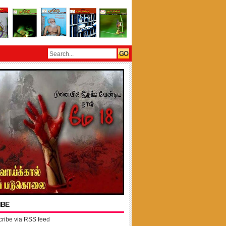
IBE
ribe via RSS feed