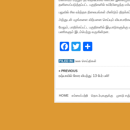
மின்சாரம் மற்றும் நீர் விநியோகம் என்பன இன்னமு
தனிமைப்படுத்தப்பட்ட பகுதிகளில் உயிர்பிழைந்த ம
பலுவில் சில வர்த்தக நிலையங்கள் மீண்டும் திறக்
அத்துடன் பழங்களை விற்பனை செய்யும் வியாபாரிக
மேலும், பாதிக்கப்பட்ட பகுதிகளில் இடிபாடுகளுக்கு 
பணிகளும் இடம்பெற்று வருகின்றன.
Facebook
Twitter
Share
FILED IN:
உலக செய்திகள்
« PREVIOUS
ரஷ்யாவில் கோர விபத்து: 13 பேர் பலி!
HOME
எம்மைப்பற்றி
தொடர்புகளுக்கு
முகடு சஞ