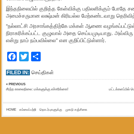
இந்தநிலையில் குறித்த கேள்விக்கு பதிலளிக்கும் போதே சப
அமைச்சருமான லக்ஷ்மன் கிரியல்ல மேற்கண்டவாறு தெரிவித்
“நல்லாட்சி அரசாங்கத்திற்கே மக்கள் ஆணை வழங்கப்பட்டு
நிராகரிக்கப்பட்ட குழுவால் அதை செய்யமுடியாது. அவ்வ
என்று நாம் நம்பவில்லை” என குறிப்பிட்டுள்ளார்.
Facebook
Twitter
Share
FILED IN:
செய்திகள்
« PREVIOUS
சீரற்ற காலைநிலை: மக்களுக்கு எச்சரிக்கை!
மட்டக்களப்பில்
HOME
எம்மைப்பற்றி
தொடர்புகளுக்கு
முகடு சஞ்சிகை