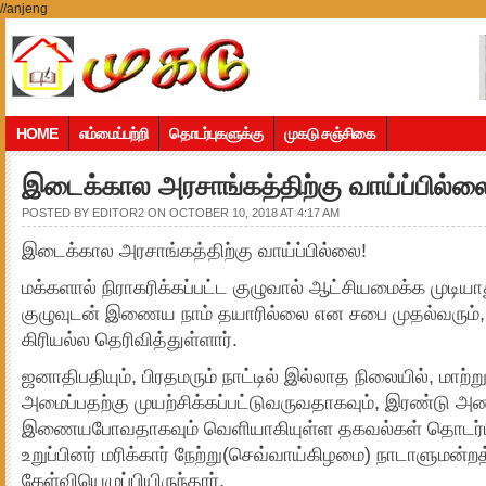
//anjeng
HOME
எம்மைப்பற்றி
தொடர்புகளுக்கு
முகடு சஞ்சிகை
இடைக்கால அரசாங்கத்திற்கு வாய்ப்பில்ல
POSTED BY
EDITOR2
ON OCTOBER 10, 2018 AT 4:17 AM
இடைக்கால அரசாங்கத்திற்கு வாய்ப்பில்லை!
மக்களால் நிராகரிக்கப்பட்ட குழுவால் ஆட்சியமைக்க முட
குழுவுடன் இணைய நாம் தயாரில்லை என சபை முதல்வரும்,
கிரியல்ல தெரிவித்துள்ளார்.
ஜனாதிபதியும், பிரதமரும் நாட்டில் இல்லாத நிலையில், மாற
அமைப்பதற்கு முயற்சிக்கப்பட்டுவருவதாகவும், இரண்டு அ
இணையபோவதாகவும் வெளியாகியுள்ள தகவல்கள் தொடர்பி
உறுப்பினர் மரிக்கார் நேற்று(செவ்வாய்கிழமை) நாடாளுமன்றத
கேள்வியெழுப்பியிருந்தார்.