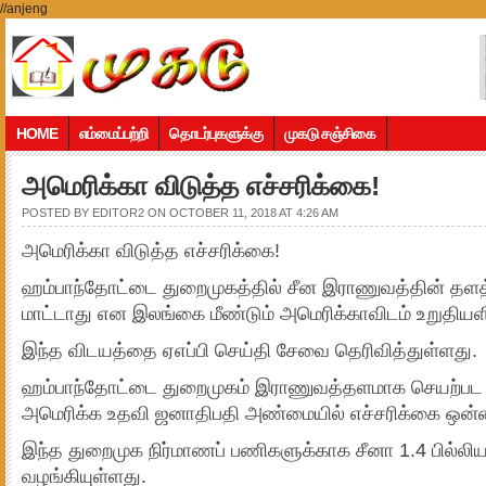
//anjeng
HOME
எம்மைப்பற்றி
தொடர்புகளுக்கு
முகடு சஞ்சிகை
அமெரிக்கா விடுத்த எச்சரிக்கை!
POSTED BY
EDITOR2
ON OCTOBER 11, 2018 AT 4:26 AM
அமெரிக்கா விடுத்த எச்சரிக்கை!
ஹம்பாந்தோட்டை துறைமுகத்தில் சீன இராணுவத்தின் தளத்
மாட்டாது என இலங்கை மீண்டும் அமெரிக்காவிடம் உறுதியள
இந்த விடயத்தை ஏஎப்பி செய்தி சேவை தெரிவித்துள்ளது.
ஹம்பாந்தோட்டை துறைமுகம் இராணுவத்தளமாக செயற்பட வ
அமெரிக்க உதவி ஜனாதிபதி அண்மையில் எச்சரிக்கை ஒன்றை 
இந்த துறைமுக நிர்மாணப் பணிகளுக்காக சீனா 1.4 பில்
வழங்கியுள்ளது.