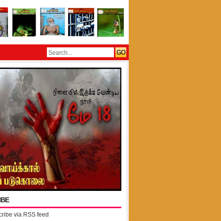
IBE
ribe via RSS feed