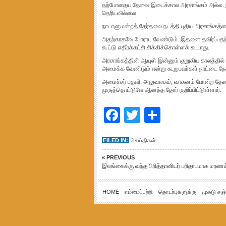
தற்போதைய தேவை இடைக்கால அரசாங்கம் அல்ல. இ
தெரியவில்லை.
நாடாளுமன்றத் தேர்தலை நடத்தி புதிய அரசாங்கத
அதற்காகவே போராட வேண்டும். இதனை தவிர்ப்பதற
கூட்டு எதிர்க்கட்சி சிக்கிக்கொள்ளக் கூ
டாது.
அரசாங்கத்தின் ஆயுள் இன்னும் குறுகிய காலத்தில்
அமைக்க வேண்டும் என்று கூறுபவர்கள் நாட்டை நேச
அமைச்சர் பதவி, அலுவலகம், வாகனம் போன்ற தே
முருத்தொட்டுவே ஆனந்த தேரர் குறிப்பிட்டுள்ளார்.
Facebook
Twitter
Share
FILED IN:
செய்திகள்
« PREVIOUS
இலங்கைக்கு வந்த பிரித்தானியர் பரிதாபமாக மரணம
HOME
எம்மைப்பற்றி
தொடர்புகளுக்கு
முகடு சஞ