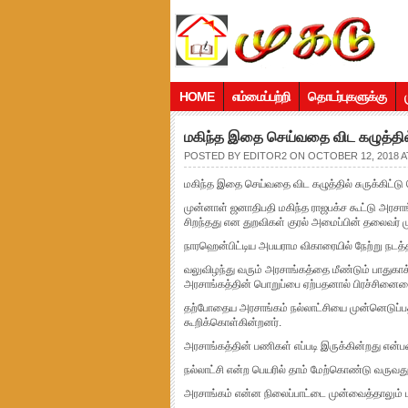
HOME
எம்மைப்பற்றி
தொடர்புகளுக்கு
மகிந்த இதை செய்வதை விட கழுத்தில் 
POSTED BY
EDITOR2
ON OCTOBER 12, 2018 A
மகிந்த இதை செய்வதை விட கழுத்தில் சுருக்கிட்டு 
முன்னாள் ஜனாதிபதி மகிந்த ராஜபக்ச கூட்டு அரசா
சிறந்தது என துறவிகள் குரல் அமைப்பின் தலைவர் ம
நாரஹென்பிட்டிய அபயராம விகாரையில் நேற்று நடத்
வலுவிழந்து வரும் அரசாங்கத்தை மீண்டும் பாதுகாக
அரசாங்கத்தின் பொறுப்பை ஏற்பதனால் பிரச்சினையை
தற்போதைய அரசாங்கம் நல்லாட்சியை முன்னெடுப்பத
கூறிக்கொள்கின்றனர்.
அரசாங்கத்தின் பணிகள் எப்படி இருக்கின்றது என
நல்லாட்சி என்ற பெயரில் தாம் மேற்கொண்டு வருவத
அரசாங்கம் என்ன நிலைப்பாட்டை முன்வைத்தாலும் ம