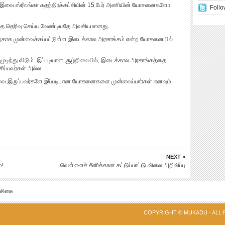
வை ஸ்ரீலங்கா சுதந்திரக்கட்சியின் 15 பேர் அணியின் யோசனைகளோ
Follo
்தை தெரிவு செய்ய வேண்டியதே அவசியமானது.
்காக முன்வைக்கப்பட்டுள்ள இடைக்கால அரசாங்கம் என்ற யோசனையில்
 முடிந்து விடும். இப்படியான சூழ்நிலையில், இடைக்கால அரசாங்கத்தை
ிப்பவர்கள் அல்ல.
வை இருப்பவர்களே இப்படியான யோசனைகளை முன்வைப்பார்கள் எனவும்
NEXT »
்!
வெள்ளைச் சீனிக்கான கட்டுப்பாட்டு விலை அறிவிப்பு
்சிகை
COPYRIGHT ©
MUKADU
· ALL