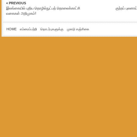
« PREVIOUS
இலங்கையில் புதிய தொழில்நுட்பத் தொலைக்காட்சி
குற்றப் புலனாய
வகைகள் அறிமுகம்!
HOME
எம்மைப்பற்றி
தொடர்புகளுக்கு
முகடு சஞ்சிகை