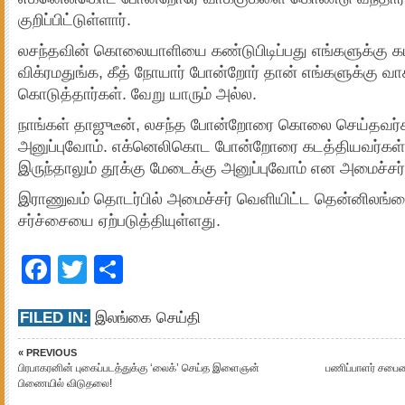
குறிப்பிட்டுள்ளார்.
லசந்தவின் கொலையாளியை கண்டுபிடிப்பது எங்களுக்கு 
விக்ரமதுங்க, கீத் நோயார் போன்றோர் தான் எங்களுக்கு வ
கொடுத்தார்கள். வேறு யாரும் அல்ல.
நாங்கள் தாஜுடீன், லசந்த போன்றோரை கொலை செய்தவர்
அனுப்புவோம். எக்னெலிகொட போன்றோரை கடத்தியவர்கள
இருந்தாலும் தூக்கு மேடைக்கு அனுப்புவோம் என அமைச்சர் மே
இராணுவம் தொடர்பில் அமைச்சர் வெளியிட்ட தென்னிலங்கை
சர்ச்சையை ஏற்படுத்தியுள்ளது.
Facebook
Twitter
Share
FILED IN:
இலங்கை செய்தி
« PREVIOUS
பிர­பா­க­ரனின் புகைப்­ப­டத்­துக்கு ‘லைக்’ செய்த இளைஞன்
பணிப்பாளர் சபைய
பிணையில் விடு­தலை!