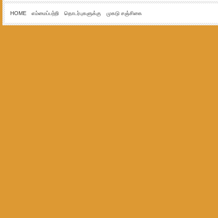
HOME
எம்மைப்பற்றி
தொடர்புகளுக்கு
முகடு சஞ்சிகை