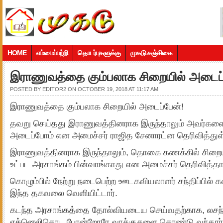
HOME
எம்மைப்பற்றி
தொடர்புகளுக்கு
முகடு சஞ்சிகை
இராணுவத்தை கும்பலாக சிறையில் அடைப்
POSTED BY
EDITOR2
ON OCTOBER 19, 2018 AT 11:17 AM
இராணுவத்தை கும்பலாக சிறையில் அடைப்பேன்!
தவறு செய்தது இராணுவத்தினராக இருந்தாலும் அவர்களை
அடைப்போம் என அமைச்சர் ராஜித சேனாரட்ன தெரிவித்துள்
இராணுவத்தினராக இருந்தாலும், தொகை கணக்கில் சிறைய
உட்பட அரசாங்கம் பின்வாங்காது என அமைச்சர் தெரிவித்தார
கொழும்பில் நேற்று நடைபெற்ற ஊடகவியலாளர் சந்திப்பில்
இந்த தகவலை வெளியிட்டார்.
கடந்த அரசாங்கத்தை தோல்வியடைய செய்வதற்காக, லசந்த
எக்னெலிகொட போன்றோரே வாக்குகளை கொண்டு வந்தார்