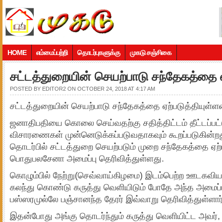
HOME
எம்மைப்பற்றி
தொடர்புகளுக்கு
முகடு சஞ்சிகை
சட்டத்துறையின் செயற்பாடு சந்தேகத்தை ஏ
POSTED BY
EDITOR2
ON OCTOBER 24, 2018 AT 4:17 AM
சட்டத்துறையின் செயற்பாடு சந்தேகத்தை ஏற்படுத்தியுள்ள
ஜனாதிபதியை கொலை செய்வதற்கு சதித்திட்டம் தீட்டப்பட்
விசாரணைகள் முன்னெடுக்கப்படுவதாகவும் கூறப்படுகின்றத
தொடர்பில் சட்டத்துறை செயற்படும் முறை சந்தேகத்தை ஏற்
பொதுபலசேனா அமைப்பு தெரிவித்துள்ளது.
கொழும்பில் நேற்று(செவ்வாய்கிழமை) இடம்பெற்ற ஊடகவியலா
கலந்து கொண்டு கருத்து வெளியிடும் போதே அந்த அமைப்ப
பஸ்ஸரமுல்லே பஞ்சானந்த தேரர் இவ்வாறு தெரிவித்துள்ளார்
இதன்போது அங்கு தொடர்ந்தும் கருத்து வெளியிட்ட அவர்,