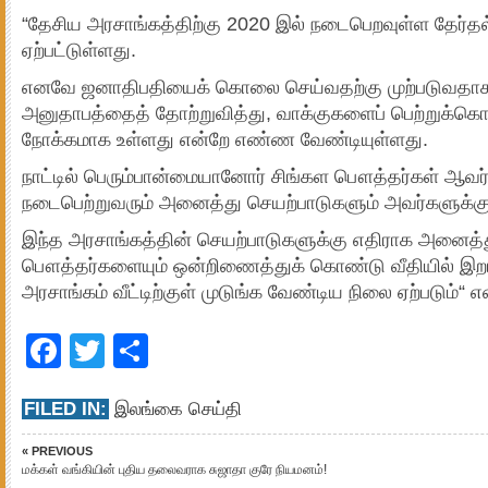
“தேசிய அரசாங்கத்திற்கு 2020 இல் நடைபெறவுள்ள தேர்தல் 
ஏற்பட்டுள்ளது.
எனவே ஜனாதிபதியைக் கொலை செய்வதற்கு முற்படுவதாக ம
அனுதாபத்தைத் தோற்றுவித்து, வாக்குகளைப் பெற்றுக்க
நோக்கமாக உள்ளது என்றே எண்ண வேண்டியுள்ளது.
நாட்டில் பெரும்பான்மையானோர் சிங்கள பௌத்தர்கள் ஆவர்
நடைபெற்றுவரும் அனைத்து செயற்பாடுகளும் அவர்களுக்
இந்த அரசாங்கத்தின் செயற்பாடுகளுக்கு எதிராக அனைத்
பௌத்தர்களையும் ஒன்றிணைத்துக் கொண்டு வீதியில் இறங
அரசாங்கம் வீட்டிற்குள் முடுங்க வேண்டிய நிலை ஏற்படும்“ எ
Facebook
Twitter
Share
FILED IN:
இலங்கை செய்தி
« PREVIOUS
மக்கள் வங்கியின் புதிய தலைவராக சுஜாதா குரே நியமனம்!