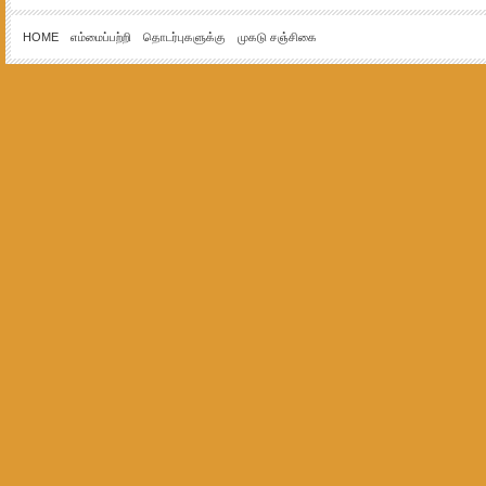
HOME
எம்மைப்பற்றி
தொடர்புகளுக்கு
முகடு சஞ்சிகை