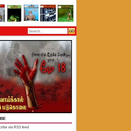
IBE
ribe via RSS feed