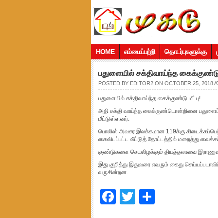
HOME
எம்மைப்பற்றி
தொடர்புகளுக்கு
பதுளையில் சக்திவாய்ந்த கைக்குண்டு ம
POSTED BY
EDITOR2
ON OCTOBER 25, 2018 AT
பதுளையில் சக்திவாய்ந்த கைக்குண்டு மீட்பு!
அதி சக்தி வாய்ந்த கைக்குண்டொன்றினை பதுளைப் 
மீட்டுள்ளனர்.
பொலிஸ் அவசர இலக்கமான 119க்கு கிடைக்கப்பெற
கைவிடப்பட்ட வீட்டுத் தோட்டத்தில் மறைத்து வைக்கப்
குண்டுகளை செயலிழக்கும் தியத்தலாவை இராணுவத்த
இது குறித்து இதுவரை எவரும் கைது செய்யப்படாவி
வருகின்றன.
Facebook
Twitter
Share