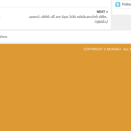
Follo
NEXT »
ை
புலமைப் பரிசில் பரீட்சை தொடர்பில் கல்வியமைச்சர் விசேட
அறிவிப்பு!
்சிகை
COPYRIGHT ©
MUKADU
· ALL