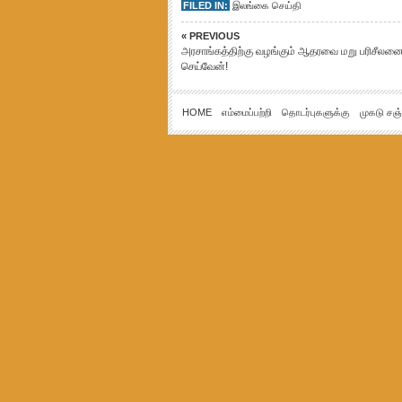
FILED IN:
இலங்கை செய்தி
« PREVIOUS
அரசாங்கத்திற்கு வழங்கும் ஆதரவை மறு பரிசீலன
செய்வேன்!
HOME
எம்மைப்பற்றி
தொடர்புகளுக்கு
முகடு சஞ