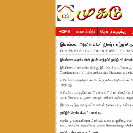
HOME
எம்மைப்பற்றி
தொடர்புகளுக்கு
இலங்கை அரசியலின் திடீர் மாற்றம்! 
POSTED BY
EDITOR2
ON OCTOBER 27, 2018 AT
இலங்கை அரசியலின் திடீர் மாற்றம்! தமிழ் கட்சிகள
இலங்கை அரசியலில் நேற்று இடம்பெற்ற எதிர்பாராத 
போகின்றார்கள்? என்ற எதிர்பார்ப்பு அனைவர் மத்தியி
ஸ்ரீலங்கா சுதந்திரக் கட்சியும், ஐக்கிய தேசியக்
மாறியது.
ஸ்ரீலங்கா சுதந்திரக்கட்சி நல்லாட்சி அரசாங்கத்தி
புதிய பிரதமராக முன்னாள் ஜனாதிபதி மஹிந்த ராஜபக்
இதையடுத்து தமிழ் கட்சிகளின் நிலைப்பாடு என்ன என்ப
தமிழ்த் தேசியக் கூட்டமைப்பு…
தற்போது ஏற்பட்டுள்ள அரசியல் மாற்றம் குறித்து இன்
கூட்டமைப்பின் உறுப்பினர் மாவை சேனாதிராஜா தெரிவ