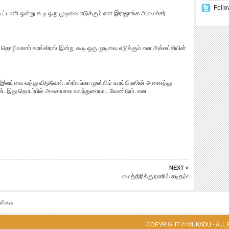
Follo
 கூட்டணி ஒன்று கூடி ஒரு முடிவை எடுக்கும் என இராஜாங்க அமைச்சர்
ழிலாளர் காங்கிரஸ் இன்று கூடி ஒரு முடிவை எடுக்கும் என அக்கட்சியின்
 இலங்கை வந்து விடுவேன். ஸ்ரீலங்கா முஸ்லிம் காங்கிரஸின் அனைத்து
றேன். இது தொடர்பில் அவசரமாக கலந்துரையாட வேண்டும். என
NEXT »
மைத்திரிக்கு ரணில் கடிதம்!
்சிகை
COPYRIGHT ©
MUKADU
· ALL