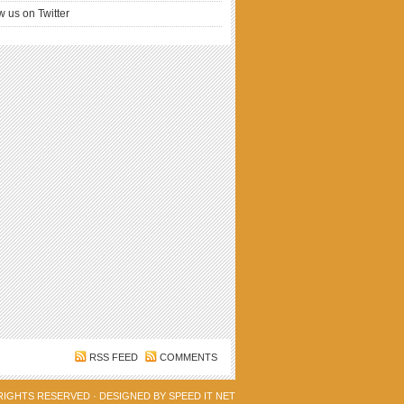
w us on Twitter
RSS FEED
COMMENTS
 RIGHTS RESERVED · DESIGNED BY
SPEED IT NET