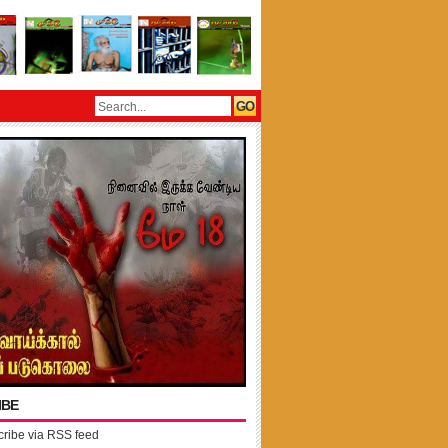
IBE
ribe via RSS feed