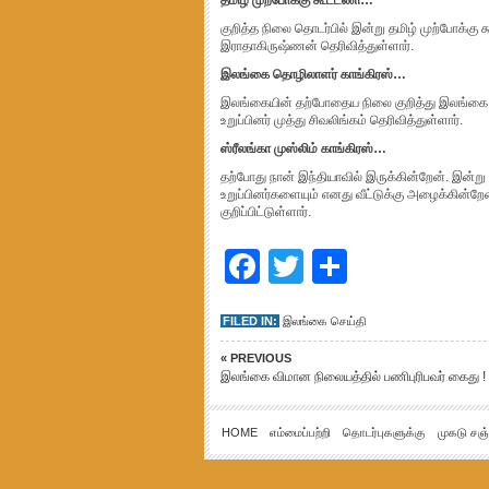
தமிழ் முற்போக்கு கூட்டணி…
குறித்த நிலை தொடர்பில் இன்று தமிழ் முற்போக்கு
இராதாகிருஷ்ணன் தெரிவித்துள்ளார்.
இலங்கை தொழிலாளர் காங்கிரஸ்…
இலங்கையின் தற்போதைய நிலை குறித்து இலங்கை தொ
உறுப்பினர் முத்து சிவலிங்கம் தெரிவித்துள்ளார்.
ஸ்ரீலங்கா முஸ்லிம் காங்கிரஸ்…
தற்போது நான் இந்தியாவில் இருக்கின்றேன். இன்று
உறுப்பினர்களையும் எனது வீட்டுக்கு அழைக்கின்
குறிப்பிட்டுள்ளார்.
Facebook
Twitter
Share
FILED IN:
இலங்கை செய்தி
« PREVIOUS
இலங்கை விமான நிலையத்தில் பணிபுரிபவர் கைது !
HOME
எம்மைப்பற்றி
தொடர்புகளுக்கு
முகடு சஞ