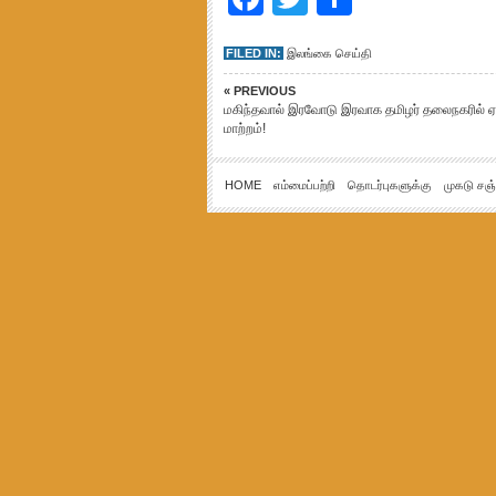
FILED IN:
இலங்கை செய்தி
« PREVIOUS
மகிந்தவால் இரவோடு இரவாக தமிழர் தலைநகரில் ஏற
மாற்றம்!
HOME
எம்மைப்பற்றி
தொடர்புகளுக்கு
முகடு சஞ