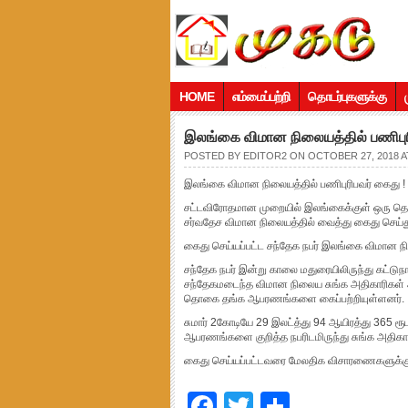
HOME
எம்மைப்பற்றி
தொடர்புகளுக்கு
இலங்கை விமான நிலையத்தில் பணிபுர
POSTED BY
EDITOR2
ON OCTOBER 27, 2018 AT
இலங்கை விமான நிலையத்தில் பணிபுரிபவர் கைது !
சட்டவிரோதமான முறையில் இலங்கைக்குள் ஒரு தொ
சர்வதேச விமான நிலையத்தில் வைத்து கைது செய்த
கைது செய்யப்பட்ட சந்தேக நபர் இலங்கை விமான நில
சந்தேக நபர் இன்று காலை மதுரையிலிருந்து கட்டுந
சந்தேகமடைந்த விமான நிலைய சுங்க அதிகாரிகள
தொகை தங்க ஆபரணங்களை கைப்பற்றியுள்ளனர்.
சுமார் 2கோடியே 29 இலட்த்து 94 ஆயிரத்து 365
ஆபரணங்களை குறித்த நபரிடமிருந்து சுங்க அதிகார
கைது செய்யப்பட்டவரை மேலதிக விசாரணைகளுக்குட
Facebook
Twitter
Share