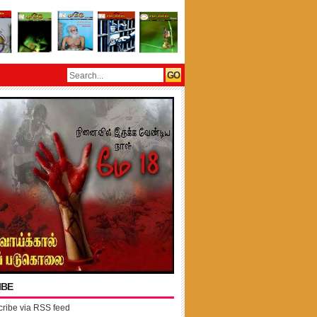
IBE
ribe via RSS feed