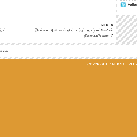
Follo
NEXT »
்பட்ட
இலங்கை அரசியலின் திடீர் மாற்றம்! தமிழ் கட்சிகளின்
நிலைப்பாடு என்ன?
்சிகை
COPYRIGHT ©
MUKADU
· ALL