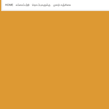
HOME
எம்மைப்பற்றி
தொடர்புகளுக்கு
முகடு சஞ்சிகை