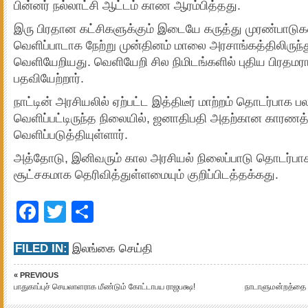
பின்னர் நல்லாட்சி ஆட்டம் காண ஆரம்பித்தது.
இரு பிரதான கட்சிகளுக்கும் இடையே கருத்து முரண்பாடுகள
வெளிப்பாடாக நேற்று முன்தினம் மாலை அரசாங்கத்திலிருந்து 
வெளியேறியது. வெளியேறி சில நிமிடங்களில் புதிய பிரதமர
பதவியேற்றார்.
நாட்டின் அரசியலில் ஏற்பட்ட இத்திடீர் மாற்றம் தொடர்பாக ப
வெளிப்பட்டிருந்த நிலையில், ஜனாதிபதி அதற்கான காரண
வெளிப்படுத்தியுள்ளார்.
அத்தோடு, இனிவரும் கால அரசியல் நிலைப்பாடு தொடர்பாக
சூட்சகமாக தெரிவித்துள்ளமையும் குறிப்பிடத்தக்கது.
Facebook
Twitter
Share
FILED IN:
இலங்கை செய்தி
« PREVIOUS
பாதுகாப்புச் செயலாளராக மீண்டும் கோட்டாபய ராஜபக்ஷ!
நாடாளுமன்றத்தை க