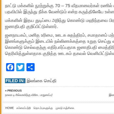
நாட்டு மக்களில் நூற்றுக்கு 70 – 75 வீதமானவர்கள் ரணில் வ
பதவியில் இருந்து நீக்க வேண்டும் என்ற கருத்திலேயே உள்ள
மக்களின் இதய துடிப்பை அறிந்து கொண்டு மஹிந்தவை பி
ஜனாதிபதி குறிப்பிட்டுள்ளார்.
ஜனநாயகம், மனித உரிமை, ஊடக சுதந்திரம், சமாதானம் மற
இனங்களுக்கும் இடையில் நல்லிணக்கத்தை உறுத செய்து
கொண்டு செல்வதற்கு எதிர்பார்ப்பதாக ஜனாதிபதி மைத்திர
தெரிவித்துள்ளதாக குறித்த ஊடகம் தகவல் வெளியிட்டுள்
Facebook
Twitter
Share
FILED IN:
இலங்கை செய்தி
« PREVIOUS
நாலக டி சில்வாவிற்கு விசேட பாதுகாப்பு!
இலங
HOME
எம்மைப்பற்றி
தொடர்புகளுக்கு
முகடு சஞ்சிகை