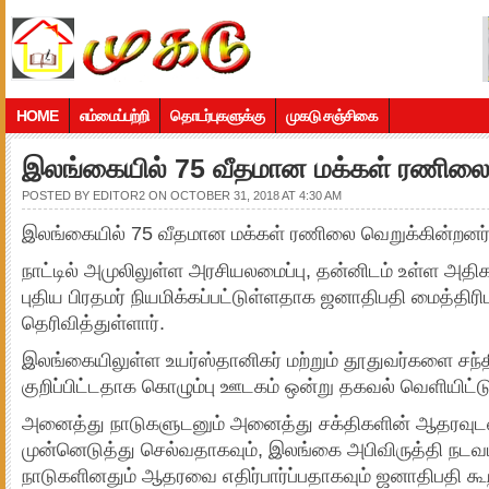
HOME
எம்மைப்பற்றி
தொடர்புகளுக்கு
முகடு சஞ்சிகை
இலங்கையில் 75 வீதமான மக்கள் ரணிலை 
POSTED BY
EDITOR2
ON OCTOBER 31, 2018 AT 4:30 AM
இலங்கையில் 75 வீதமான மக்கள் ரணிலை வெறுக்கின்றனர்
நாட்டில் அமுலிலுள்ள அரசியலமைப்பு, தன்னிடம் உள்ள அத
புதிய பிரதமர் நியமிக்கப்பட்டுள்ளதாக ஜனாதிபதி மைத்திர
தெரிவித்துள்ளார்.
இலங்கையிலுள்ள உயர்ஸ்தானிகர் மற்றும் தூதுவர்களை ச
குறிப்பிட்டதாக கொழும்பு ஊடகம் ஒன்று தகவல் வெளியிட்ட
அனைத்து நாடுகளுடனும் அனைத்து சக்திகளின் ஆதரவுடன்
முன்னெடுத்து செல்வதாகவும், இலங்கை அபிவிருத்தி நட
நாடுகளினதும் ஆதரவை எதிர்பார்ப்பதாகவும் ஜனாதிபதி கூறி