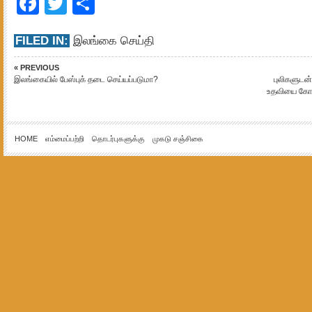
Facebook
Twitter
Share
FILED IN:
இலங்கை செய்தி
« PREVIOUS
இலங்கையில் பேஸ்புக் தடை செய்யப்படுமா?
புலிகளுடன்
உதவியை கோரி
HOME
எம்மைப்பற்றி
தொடர்புகளுக்கு
முகடு சஞ்சிகை