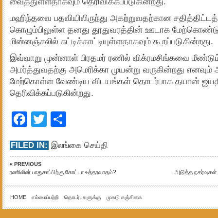
வைத்துள்ளதாகவும் தெரிவிக்கப்படுகின்றது.
மஹிந்தவை பதவியிலிருந்து அகற்றுவதற்கான சதித்திட்டத
கொழும்பிலுள்ள தனது தூதுவரத்தின் ஊடாக மேற்கொண்ட
மின்னஞ்சலில் சுட்டிக்காட்டியுள்ளதாகவும் கூறப்படுகின்றது.
இவ்வாறு முன்னாள் பிரதமர் ரணில் விக்ரமசிங்கவை மீண்டும
அமர்த்துவதற்கு அமெரிக்கா முயன்று வருகின்றது எனவும்
மேற்கொள்ள வேண்டிய விடயங்கள் தொடர்பாக தயான் ஜயதி
தெரிவிக்கப்படுகின்றது.
Facebook
Twitter
Share
FILED IN:
இலங்கை செய்தி
« PREVIOUS
ரணிலின் பாதுகாப்பிற்கு கோட்டா உத்தரவாதம்?
அடுத்த நகர்வுக
HOME
எம்மைப்பற்றி
தொடர்புகளுக்கு
முகடு சஞ்சிகை