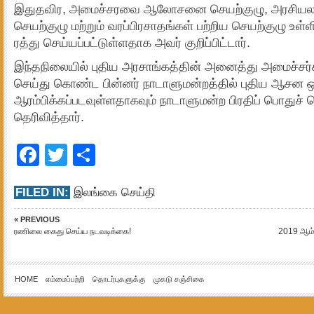
இதுதவிர, அமைச்சரவை ஆலோசனை செயற்குழு, அரசியலம
செயற்குழு மற்றும் வரப்பிரசாதங்கள் பற்றிய செயற்குழு உள்ள
ரத்து செய்யப்பட்டுள்ளதாக அவர் குறிப்பிட்டார்.
இந்தநிலையில் புதிய அரசாங்கத்தின் அனைத்து அமைச்சர்க
செய்து கொண்ட பின்னர் நாடாளுமன்றத்தில் புதிய ஆசன ஒத
ஆரம்பிக்கப்படவுள்ளதாகவும் நாடாளுமன்ற பிரதிப் பொதுச் 
தெரிவித்தார்.
Facebook
Twitter
Share
FILED IN:
இலங்கை செய்தி
« PREVIOUS
ரணிலை கைது செய்ய நடவடிக்கை!
2019 ஆம் 
HOME
எம்மைப்பற்றி
தொடர்புகளுக்கு
முகடு சஞ்சிகை