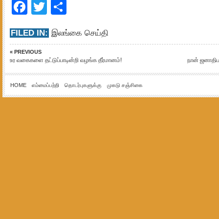
Facebook
Twitter
Share
FILED IN:
இலங்கை செய்தி
« PREVIOUS
உர வகைகளை தட்டுப்பாடின்றி வழங்க தீர்மானம்!
நான் ஜனாதிப
HOME
எம்மைப்பற்றி
தொடர்புகளுக்கு
முகடு சஞ்சிகை