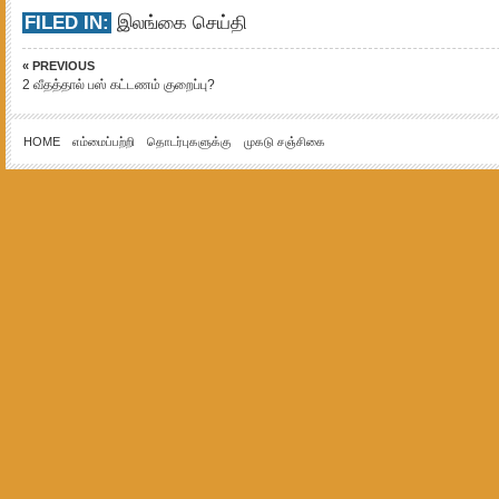
FILED IN:
இலங்கை செய்தி
« PREVIOUS
2 வீதத்தால் பஸ் கட்டணம் குறைப்பு?
HOME
எம்மைப்பற்றி
தொடர்புகளுக்கு
முகடு சஞ்சிகை