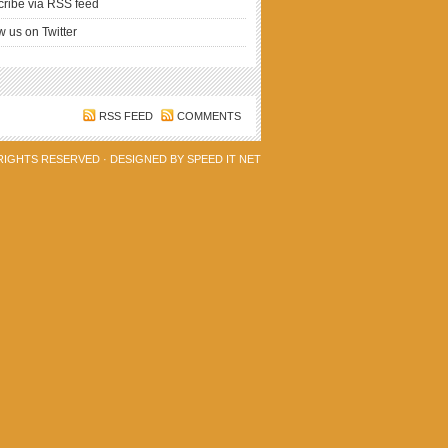
ribe via RSS feed
w us on Twitter
RSS FEED
COMMENTS
 RIGHTS RESERVED · DESIGNED BY
SPEED IT NET