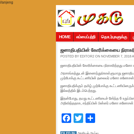
//anjeng
HOME
எம்மைப்பற்றி
தொடர்புகளுக்கு
ஜனாதிபதியின் கோரிக்கையை நிராகர
POSTED BY
EDITOR2
ON NOVEMBER 7, 2018 A
ஜனாதிபதியின் கோரிக்கையை நிராகரித்தது மனோ 
அரசாங்கத்துடன் இணைந்துகொள்ளுமாறு ஜனாதிபதி 
முற்போக்கு கூட்டணியின் தலைவர் மனோ கணேசன் த
ஜனாதிபதிக்கும் தமிழ் முற்போக்கு கூட்டணியினரு
இல்லத்தில் இடம்பெற்றது.
இதன்போது, தமது கூட்டணியைச் சேர்ந்த 6 உறுப்ப
அறிவித்ததாக, சந்திப்பின் பின்னர் மனோ கணேசன் தனது
Facebook
Twitter
Share
FILED IN:
அரசியல் ஆய்வு