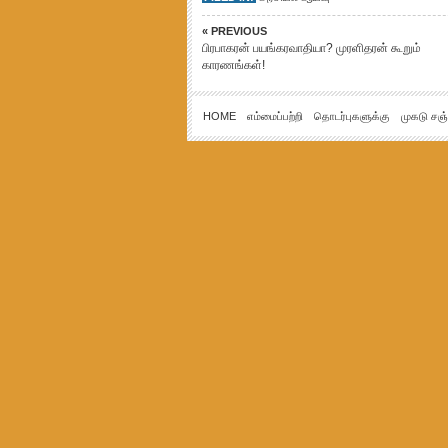
« PREVIOUS
பிரபாகரன் பயங்கரவாதியா? முரளிதரன் கூறும்
காரணங்கள்!
HOME
எம்மைப்பற்றி
தொடர்புகளுக்கு
முகடு சஞ