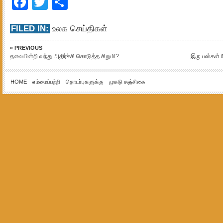
Facebook
Twitter
Share
FILED IN:
உலக செய்திகள்
« PREVIOUS
தலையின்றி வந்து அதிர்ச்சி கொடுத்த சிறுமி?
இரு பஸ்கள் நே
HOME
எம்மைப்பற்றி
தொடர்புகளுக்கு
முகடு சஞ்சிகை