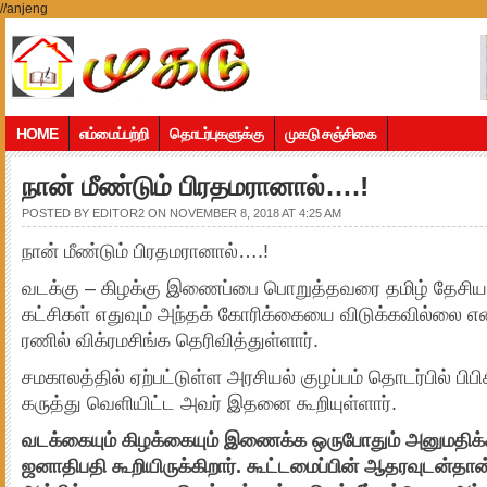
//anjeng
HOME
எம்மைப்பற்றி
தொடர்புகளுக்கு
முகடு சஞ்சிகை
நான் மீண்டும் பிரதமரானால்….!
POSTED BY
EDITOR2
ON NOVEMBER 8, 2018 AT 4:25 AM
நான் மீண்டும் பிரதமரானால்….!
வடக்கு – கிழக்கு இணைப்பை பொறுத்தவரை தமிழ் தேசியக
கட்சிகள் எதுவும் அந்தக் கோரிக்கையை விடுக்கவில்லை என
ரணில் விக்ரமசிங்க தெரிவித்துள்ளார்.
சமகாலத்தில் ஏற்பட்டுள்ள அரசியல் குழப்பம் தொடர்பில் பிப
கருத்து வெளியிட்ட அவர் இதனை கூறியுள்ளார்.
வடக்கையும் கிழக்கையும் இணைக்க ஒருபோதும் அனுமதி
ஜனாதிபதி கூறியிருக்கிறார். கூட்டமைப்பின் ஆதரவுடன்தான் 