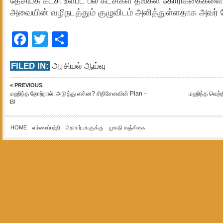
தேசியக் கட்சி உள்பட பல கட்சிகள் தங்கள் கோரிக்கைகள
அவையின் வழிநடத்தும் குழுவிடம் அளித்துள்ளதாக அவர் மேல
Facebook
Twitter
Share
FILED IN:
அரசியல் ஆய்வு
« PREVIOUS
மஹிந்த தோற்றால், அடுத்து என்ன? சிறிசேனவின் Plan –
மஹிந்த வெற்ற
B!
HOME
எம்மைப்பற்றி
தொடர்புகளுக்கு
முகடு சஞ்சிகை