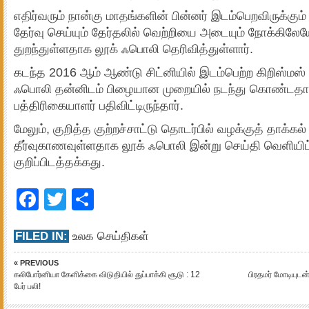
எதிர்வரும் நான்கு மாதங்களின் பின்னர் இடம்பெறவிருக்கு
தேர்வு செய்யும் தேர்தலில் வெற்றியை அடையும் நோக்கில
துறந்துள்ளதாக லூக் ஃபொலி தெரிவித்துள்ளார்.
கடந்த 2016 ஆம் ஆண்டு சிட்னியில் இடம்பெற்ற கிறிஸ்மஸ
ஃபொலி தன்னிடம் பிழையான முறையில் நடந்து கொண்டதாக
பத்திரிகையாளர் பதிவிட்டிருந்தார்.
மேலும், குறித்த குற்றச்சாட்டு தொடர்பில் வழக்குத் தாக்கல
தீர்வுகாணவுள்ளதாக லூக் ஃபொலி இன்று செய்தி வெளியி
குறிப்பிடத்தக்கது.
Facebook
Twitter
Share
FILED IN:
உலக செய்திகள்
« PREVIOUS
கலிபோர்னியா கேளிக்கை விடுதியில் துப்பாக்கி சூடு : 12
பிரதமர் மோடியுடன
பேர் பலி!