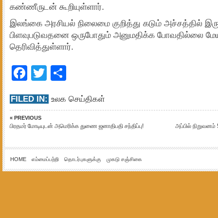
கண்ணீருடன் கூறியுள்ளார்.
இலங்கை அரசியல் நிலைமை குறித்து கடும் அச்சத்தில் இருப
பிளவுபடுவதனை ஒருபோதும் அனுமதிக்க போவதில்லை மேயர
தெரிவித்துள்ளார்.
Facebook
Twitter
Share
FILED IN:
உலக செய்திகள்
« PREVIOUS
பிரதமர் மோடியுடன் அமெரிக்க துணை ஜனாதிபதி சந்திப்பு!
அப்பில் நிறுவன
HOME
எம்மைப்பற்றி
தொடர்புகளுக்கு
முகடு சஞ்சிகை