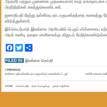
அமரவீர மற்றும் முன்னாள் முதலமைச்சர் சரத் ஏக்கநாயக்க உ
பிரதிநிதிகள் கலந்துகொண்டனர்.
ஜனாதிபதி நேற்று நள்ளிரவு நாடாளுமன்றத்தை கலைத்து தே
விடுத்துள்ளார்.
இச்செயற்பாடு இலங்கை அரசியலில் பெரும் சர்ச்சையை ஏற்ப
அவர் கண்டி தலதா மாளிகைக்கு விஜயம் மேற்கொண்டுள்ளமை
Facebook
Twitter
Share
FILED IN:
இலங்கை செய்தி
« PREVIOUS
ரணிலை பழிவாங்கவே நாடாளுமன்றம் கலைக்கப்பட்டது!
மண்டேலாவாக எதிர்ப
HOME
எம்மைப்பற்றி
தொடர்புகளுக்கு
முகடு சஞ்சிகை