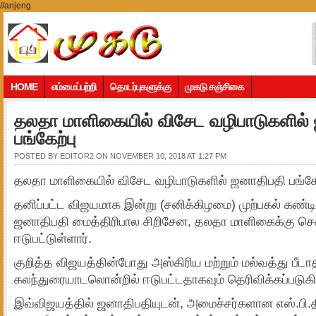
//anjeng
HOME
எம்மைப்பற்றி
தொடர்புகளுக்கு
முகடு சஞ்சிகை
தலதா மாளிகையில் விசேட வழிபாடுகளில்
பங்கேற்பு
POSTED BY
EDITOR2
ON NOVEMBER 10, 2018 AT 1:27 PM
தலதா மாளிகையில் விசேட வழிபாடுகளில் ஜனாதிபதி பங்கேற
தனிப்பட்ட விஜயமாக இன்று (சனிக்கிழமை) முற்பகல் கண்ட
ஜனாதிபதி மைத்திரிபால சிறிசேன, தலதா மாளிகைக்கு சென
ஈடுபட்டுள்ளார்.
குறித்த விஜயத்தின்போது அஸ்கிரிய மற்றும் மல்வத்து பீடா
கலந்துரையாடலொன்றில் ஈடுபட்டதாகவும் தெரிவிக்கப்படுகி
இவ்விஜயத்தில் ஜனாதிபதியுடன், அமைச்சர்களான எஸ்.பி.