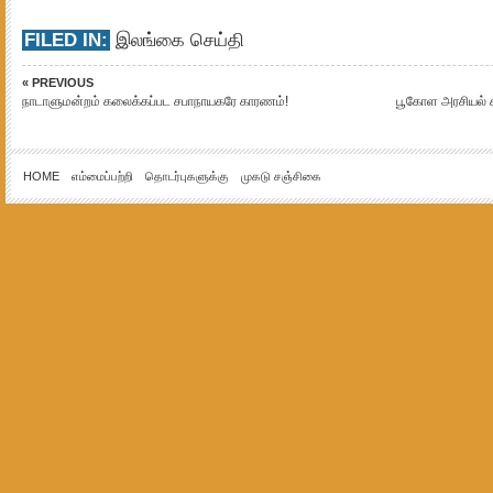
FILED IN:
இலங்கை செய்தி
« PREVIOUS
நாடாளுமன்றம் கலைக்கப்பட சபாநாயகரே காரணம்!
பூகோள அரசியல் க
HOME
எம்மைப்பற்றி
தொடர்புகளுக்கு
முகடு சஞ்சிகை