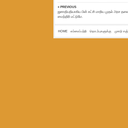
« PREVIOUS
ஜனாதிபதியாகிய பின் கட்சி மாறிய முதல் அரச தலை
மைத்திரி மட்டுமே.
HOME
எம்மைப்பற்றி
தொடர்புகளுக்கு
முகடு சஞ