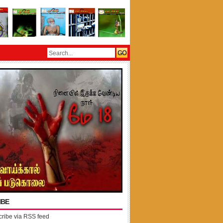
IBE
ribe via RSS feed