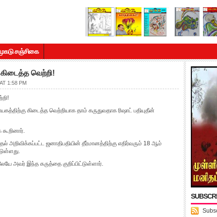
முகடு சஞ்சிகை
ு கிடைத்த வெற்றி!
AT 1:58 PM
்றி!
னநாயகத்திற்கு கிடைத்த வெற்றியாக தாம் கருதுவதாக ரிஷாட் பதியுதீன்
 கூறினார்.
 அறிவிக்கப்பட்ட ஜனாதிபதியின் தீர்மானத்திற்கு எதிர்வரும் 18 ஆம்
டுள்ளது.
ேயே அவர் இந்த கருத்தை குறிப்பிட்டுள்ளார்.
SUBSCR
Subsc