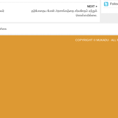
Follo
NEXT »
வர்
தற்போதைய போலி அரசாங்கத்தை சர்வசேதம் ஏற்றுக்
கொள்ளவில்லை.
்சிகை
COPYRIGHT ©
MUKADU
· ALL