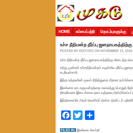
HOME
எம்மைப்பற்றி
தொடர்புகளுக்கு
உச்ச நீதிமன்ற தீர்ப்பு ஜனநாயகத்திற்க
POSTED BY
EDITOR2
ON NOVEMBER 13, 2018 
உச்ச நீதிமன்ற தீர்ப்பு ஜனநாயகத்திற்கு கிடைத்த வெற
சற்று முன்னர் உச்சநீதிமன்றம் வழங்கிய தீர்ப்பு ஜ
கூறியுள்ளார்.
இந்த உத்தரவின் மூலம் நீதித்துறை மீதான நம்பிக்கை
இலங்கை நாடாளுமன்றத்தை கலைத்து பொதுத் தேர்தல்
திகதிவரை இடைக்கால தடையுத்தரவு பிறப்பிக்கப்பட்
இந்நிலையில் அவர் வெளியிட்டுள்ள டுவிட்டர் பதிவில
Facebook
Twitter
Share
FILED IN:
இலங்கை செய்தி