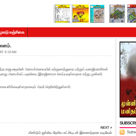
முகடு சஞ்சிகை
ானம்.
AT 6:19 AM
ிந்த ராஜபக்ஷவின் அமைச்சரவையில் சுற்றுலாத்துறை மற்றும் வனஜீவராசிகள்
னது அமைச்சுப் பதவியை இராஜினாமா செய்யவுள்ளதாக சற்று முன்னர்
கையளிக்கவுள்ளதாகவும் அவர் தெரிவித்துள்ளார்.
SUBSCR
NEXT »
Subsc
மீண்டும் ஐக்கிய தேசிய கட்சியுடன் இணைந்தாரா வடிவேல்