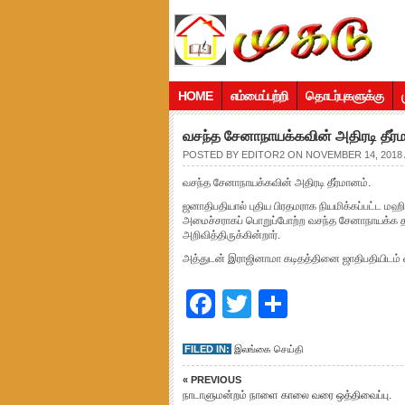
HOME
எம்மைப்பற்றி
தொடர்புகளுக்கு
வசந்த சேனாநாயக்கவின் அதிரடி தீர்ம
POSTED BY
EDITOR2
ON NOVEMBER 14, 2018 
வசந்த சேனாநாயக்கவின் அதிரடி தீர்மானம்.
ஜனாதிபதியால் புதிய பிரதமராக நியமிக்கப்பட்ட மஹ
அமைச்சராகப் பொறுப்போற்ற வசந்த சேனாநாயக்க த
அறிவித்திருக்கின்றார்.
அத்துடன் இராஜினாமா கடிதத்தினை ஜாதிபதியிடம் 
Facebook
Twitter
Share
FILED IN:
இலங்கை செய்தி
« PREVIOUS
நாடாளுமன்றம் நாளை காலை வரை ஒத்திவைப்பு.