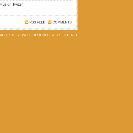
w us on Twitter
RSS FEED
COMMENTS
 RIGHTS RESERVED · DESIGNED BY
SPEED IT NET