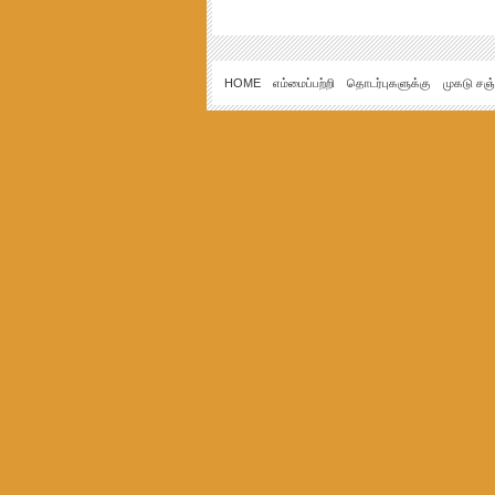
HOME
எம்மைப்பற்றி
தொடர்புகளுக்கு
முகடு சஞ