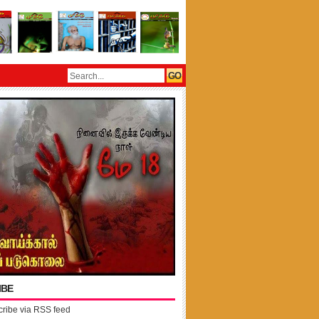
IBE
ribe via RSS feed