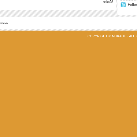
சுரேஷ்!
Follo
்சிகை
COPYRIGHT ©
MUKADU
· ALL