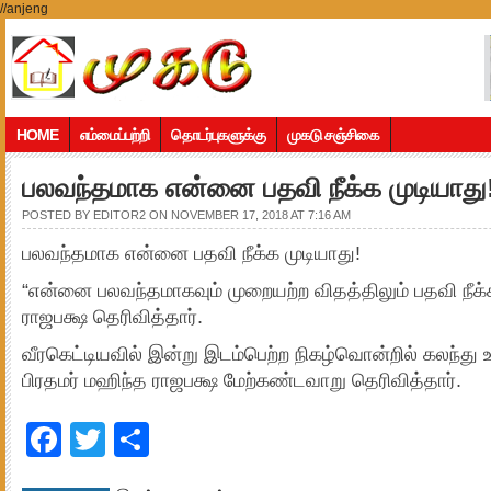
//anjeng
HOME
எம்மைப்பற்றி
தொடர்புகளுக்கு
முகடு சஞ்சிகை
பலவந்தமாக என்னை பதவி நீக்க முடியாது
POSTED BY
EDITOR2
ON NOVEMBER 17, 2018 AT 7:16 AM
பலவந்தமாக என்னை பதவி நீக்க முடியாது!
“என்னை பலவந்தமாகவும் முறையற்ற விதத்திலும் பதவி நீக
ராஜபக்ஷ தெரிவித்தார்.
வீரகெட்டியவில் இன்று இடம்பெற்ற நிகழ்வொன்றில் கலந்து
பிரதமர் மஹிந்த ராஜபக்ஷ மேற்கண்டவாறு தெரிவித்தார்.
Facebook
Twitter
Share