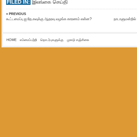
FILED IN:
இலங்கை செய்தி
« PREVIOUS
கூட்டமைப்பு ஐ.தே.கவுக்கு ஆதரவு வழங்க காரணம் என்ன?
நாடாளுமன்றில்
HOME
எம்மைப்பற்றி
தொடர்புகளுக்கு
முகடு சஞ்சிகை