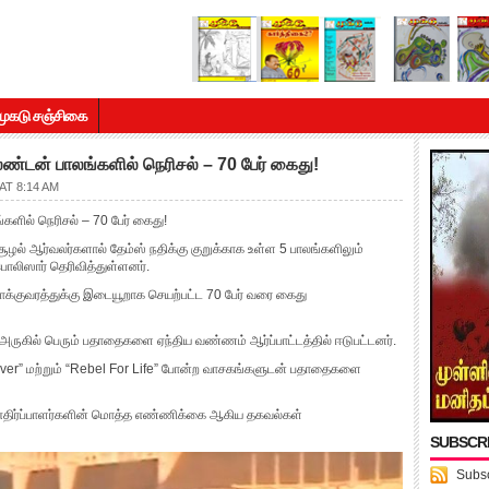
முகடு சஞ்சிகை
் லண்டன் பாலங்களில் நெரிசல் – 70 பேர் கைது!
AT 8:14 AM
்களில் நெரிசல் – 70 பேர் கைது!
ச்சூழல் ஆர்வலர்களால் தேம்ஸ் நதிக்கு குறுக்காக உள்ள 5 பாலங்களிலும்
பொலிஸார் தெரிவித்துள்ளனர்.
ோக்குவரத்துக்கு இடையூறாக செயற்பட்ட 70 பேர் வரை கைது
கு அருகில் பெரும் பதாதைகளை ஏந்திய வண்ணம் ஆர்ப்பாட்டத்தில் ஈடுபட்டனர்.
Over” மற்றும் “Rebel For Life” போன்ற வாசகங்களுடன் பதாதைகளை
து எதிர்ப்பாளர்களின் மொத்த எண்ணிக்கை ஆகிய தகவல்கள்
SUBSCR
Subsc