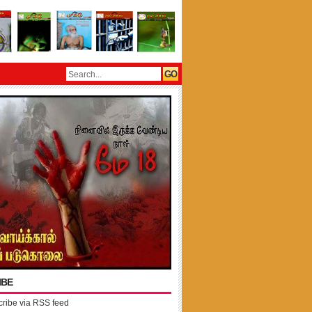
IBE
ribe via RSS feed