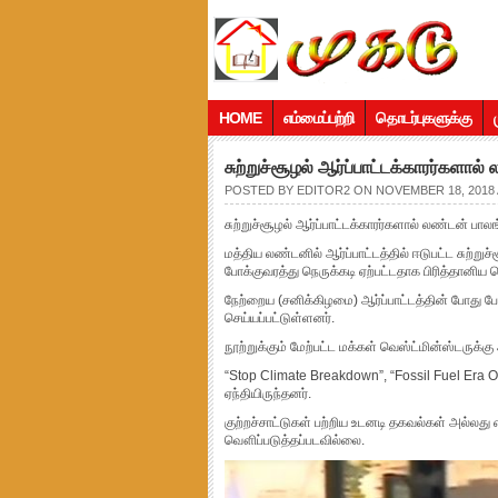
HOME
எம்மைப்பற்றி
தொடர்புகளுக்கு
சுற்றுச்சூழல் ஆர்ப்பாட்டக்காரர்களால
POSTED BY
EDITOR2
ON NOVEMBER 18, 2018 
சுற்றுச்சூழல் ஆர்ப்பாட்டக்காரர்களால் லண்டன் பாலங
மத்திய லண்டனில் ஆர்ப்பாட்டத்தில் ஈடுபட்ட சுற்று
போக்குவரத்து நெருக்கடி ஏற்பட்டதாக பிரித்தானிய 
நேற்றைய (சனிக்கிழமை) ஆர்ப்பாட்டத்தின் போது ப
செய்யப்பட்டுள்ளனர்.
நூற்றுக்கும் மேற்பட்ட மக்கள் வெஸ்ட்மின்ஸ்டருக்
“Stop Climate Breakdown”, “Fossil Fuel Era 
ஏந்தியிருந்தனர்.
குற்றச்சாட்டுகள் பற்றிய உடனடி தகவல்கள் அல்ல
வௌிப்படுத்தப்படவில்லை.