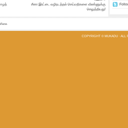
 ஈழத்
சீனா இரட்டை வழிநடத்தல் செய்மதிகளை விண்ணுக்கு
Follo
செலுத்தியது!
்சிகை
COPYRIGHT ©
MUKADU
· ALL