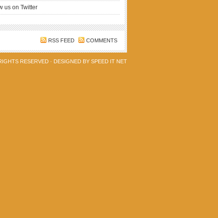
w us on Twitter
RSS FEED
COMMENTS
 RIGHTS RESERVED · DESIGNED BY
SPEED IT NET