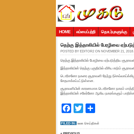
HOME
எம்மைப்பற்றி
தொடர்புகளுக்கு
தெற்கு இத்தாலியில் பேரழிவை ஏற்படு
POSTED BY
EDITOR2
ON NOVEMBER 21, 2018 
தெற்கு இத்தாலியில் பேரழிவை ஏற்படுத்திய சூறாவள
இத்தாலியின் தெற்கு பகுதியில் வீசிய கடும் சூற
டொரிசனோ நகரை சூறாவளி நேற்று (செவ்வாய்க்கிழமை)
சேதமாக்கப்பட்டுள்ளன.
சூறாவளியின் காரணமாக டொரிசனோ நகரம் மாத்திரம
இத்தாலியின் சலேர்னோ ஆகிய நகரங்களும் பாதிக்கப
Facebook
Twitter
Share
FILED IN:
உலக செய்திகள்
« PREVIOUS