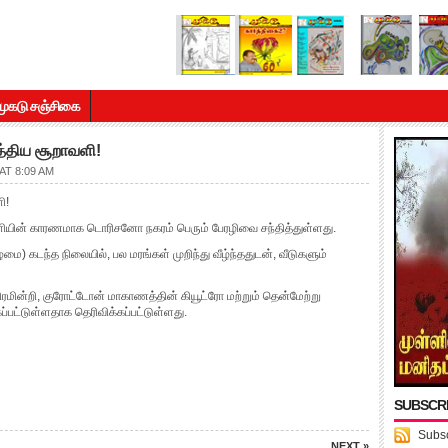
முகடு சஞ்சிகை
த்திய சூறாவளி!
AT 8:09 AM
ி!
ாவளியின் காரணமாக டொரிசனோ நகரம் பெரும் பேரழிவை சந்தித்துள்ளது.
 கடந்த நிலையில், பல மரங்கள் முறிந்து வீழ்ந்ததுடன், வீடுகளும்
ின்றி, குரோட்டோன் மாகாணத்தின் கியூட்ரோ மற்றும் தென்மேற்று
்பட்டுள்ளதாக தெரிவிக்கப்பட்டுள்ளது.
SUBSCR
Subsc
NEXT »