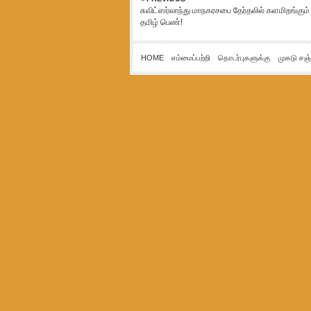
சுவிட்ஸர்லாந்து மாநகரசபை தேர்தலில் களமிறங்கும்
தமிழ் பெண்!
HOME
எம்மைப்பற்றி
தொடர்புகளுக்கு
முகடு சஞ