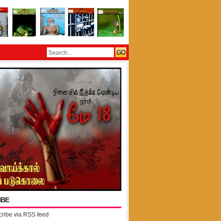
IBE
ribe via RSS feed