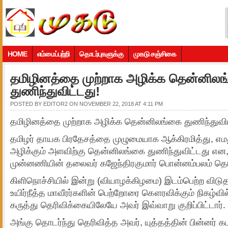
HOME
எம்மைப்பற்றி
தொடர்புகளுக்கு
முகடு சஞ்சிகை
தமிழினத்தை முற்றாக அழிக்க தென்னில
துணிந்துவிட்டது!
POSTED BY
EDITOR2
ON NOVEMBER 22, 2018 AT 4:11 PM
தமிழினத்தை முற்றாக அழிக்க தென்னிலங்கை துணிந்துவிட்
தமிழர் தாயக பிரதேசத்தை முழுமையாக ஆக்கிரமித்து, எ
அழிக்கும் அளவிற்கு தென்னிலங்கை துணிந்துவிட்டது என,
முன்னணியின் தலைவர் கஜேந்திரகுமார் பொன்னம்பலம் தெரி
கிளிநொச்சியில் இன்று (வியாழக்கிழமை) இடம்பெற்ற விடு
உயிர்நீத்த மாவீரர்களின் பெற்றோரை கௌரவிக்கும் நிகழ்வி
கருத்து தெரிவிக்கையிலேயே அவர் இவ்வாறு குறிப்பிட்டார்.
அங்கு தொடர்ந்து தெரிவித்த அவர், யுத்தத்தின் பின்னர் க