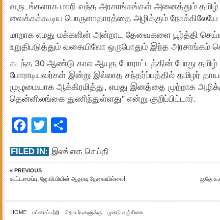
வருடங்களாக மாறி வந்த அரசாங்கங்கள் அனைத்தும் தமிழ் 
வைக்கக்கூடிய பொருளாதாரத்தை அழிக்கும் நோக்கிலேயே 
மாறாக எமது மக்களின் அன்றாட தேவைகளை பூர்த்தி செய
உறுதிபடுத்தும் வகையிலோ ஒருபோதும் இந்த அரசாங்கம் ச
கடந்த 30 ஆண்டு கால ஆயுத போராட்டத்தின் போது தமிழ்
போராடியவர்கள் இன்று இல்லாத சந்தர்ப்பத்தில் தமிழர் த
முழுமையாக ஆக்கிரமித்து, எமது இனத்தை முற்றாக அழிக்
தென்னிலங்கை துணிந்துள்ளது” என்று குறிப்பிட்டார்.
Facebook
Twitter
Share
FILED IN:
இலங்கை செய்தி
« PREVIOUS
கூட்டமைப்பு, ஜே.வி.பியின் ஆதரவு தேவையில்லை!
ஐ.தே.க.வ
HOME
எம்மைப்பற்றி
தொடர்புகளுக்கு
முகடு சஞ்சிகை