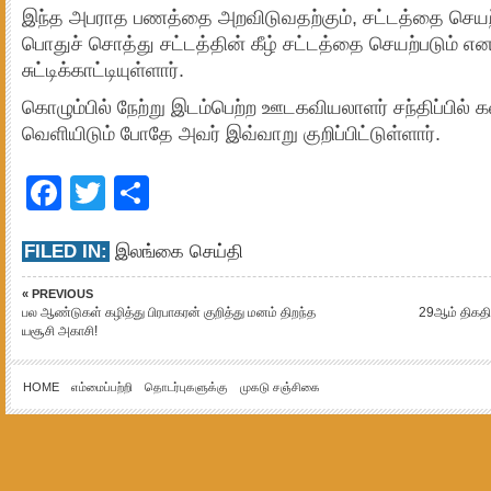
இந்த அபராத பணத்தை அறவிடுவதற்கும், சட்டத்தை செயற்ப
பொதுச் சொத்து சட்டத்தின் கீழ் சட்டத்தை செயற்படும் எ
சுட்டிக்காட்டியுள்ளார்.
கொழும்பில் நேற்று இடம்பெற்ற ஊடகவியலாளர் சந்திப்பில் 
வெளியிடும் போதே அவர் இவ்வாறு குறிப்பிட்டுள்ளார்.
Facebook
Twitter
Share
FILED IN:
இலங்கை செய்தி
« PREVIOUS
பல ஆண்டுகள் கழித்து பிரபாகரன் குறித்து மனம் திறந்த
29ஆம் திகதி 
யசூசி அகாசி!
HOME
எம்மைப்பற்றி
தொடர்புகளுக்கு
முகடு சஞ்சிகை