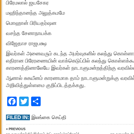
பிரேமலால் ஜயசேகர
மஹிந்தானந்த அலுத்கமமே
மொஹான் பிரியதர்ஷன
வசந்த சேனாநாயக்க
விஜேதாச ராஜபக்ஷ
இவர்கள் அனைவரும் கடந்த அமர்வுகளில் கலந்து கொள்ளாத
எதிரான பிரேரணையின் வாக்கெடுப்பில் கலந்து கொள்ளக்க
காரணத்தினாலேயே இவர்கள் நாடாளுமன்றத்திற்கு வரவில்ல
ஆனால் சுகயீனம் காரணமாக தாம் நாடாளுமன்றுக்கு வரவி
அறிவித்துள்ளமை குறிப்பிடத்தக்கது.
Facebook
Twitter
Share
FILED IN:
இலங்கை செய்தி
« PREVIOUS