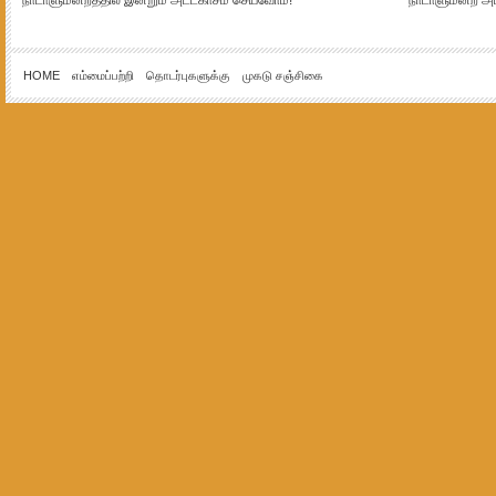
நாடாளுமன்றத்தில் இன்றும் அட்டகாசம் செய்வோம்!
நாடாளுமன்ற அம
HOME
எம்மைப்பற்றி
தொடர்புகளுக்கு
முகடு சஞ்சிகை