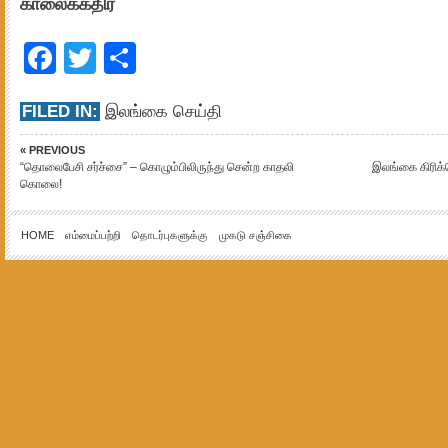
காலைக்கதிர்
Facebook
Twitter
Share
FILED IN:
இலங்கை செய்தி
« PREVIOUS
“தொலைபேசி சர்ச்சை” – கொழும்பிலிருந்து சென்ற காதலி
இலங்கை கிரிக்க
கொலை!
HOME
எம்மைப்பற்றி
தொடர்புகளுக்கு
முகடு சஞ்சிகை