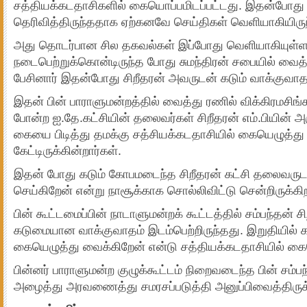
சத்தியக்கடதாசிகளில் கையொப்பமிடப்பட்டது. இதன்போது சிற
தெரிவித்திருந்ததாக ஏற்கனவே செய்திகள் வெளியாகியிரு
அது தொடர்பான சில தகவல்கள் இப்போது வெளியாகியுள்ள
நடைபெற்றுக்கொன்டிருந்த போது சுமந்திரன் சபையில் வ
பேசினார் இதன்போது சிறீதரன் அவருடன் கடும் வாக்குவாதத்த
இதன் பின் பாராளுமன்றத்தில் வைத்து ரணில் விக்கிரமசிங
போன்ற ஐ.தே.கட்சியின் தலைவர்கள் சிறீதரன் எம்.பியின் அர
கையை பிடித்து தமக்கு சத்சியக்கடதாசியில் கையெழுத்து 
கேட்டிருக்கின்றார்கள்.
இதன் போது கடும் கோபமடைந்த சிறீதரன் கட்சி தலைவருட
செய்கிறேன் என்று நாசூக்காக சொல்லிவிட்டு சென்றிருக்கிற
பின் கூட்டமைப்பின் நாடாளுமன்றக் கூட்டத்தில் சம்பந்தன்
கடுமையான வாக்குவாதம் இடம்பெற்றிருந்தது. இறுதியில் க
கையெழுத்து வைக்கிறேன் என்டு சத்தியக்கடதாசியில் கை
பின்னர் பாராளுமன்ற குழுக்கூட்டம் நிறைவடைந்த பின் சம்ப
அழைத்து அரவணைத்து சமரசப்படுத்தி அனுப்பிவைத்திருக்க