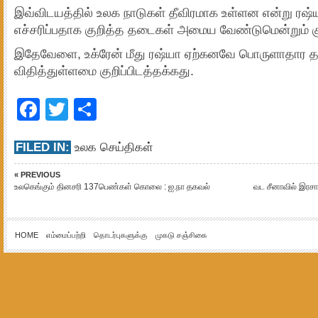
இவ்விடயத்தில் உலக நாடுகள் தீவிரமாக உள்ளன என்று 
எச்சரிப்பதாக குறித்த தடைகள் அமைய வேண்டுமென்றும் குறி
இதேவேளை, உக்ரேன் மீது ரஷ்யா ஏற்கனவே பொருளாதார 
விதித்துள்ளமை குறிப்பிடத்தக்கது.
Facebook
Twitter
Share
FILED IN:
உலக செய்திகள்
« PREVIOUS
உலகெங்கும் தினசரி 137பெண்கள் கொலை : ஐ.நா தகவல்
வட சீனாவில் இரச
HOME
எம்மைப்பற்றி
தொடர்புகளுக்கு
முகடு சஞ்சிகை