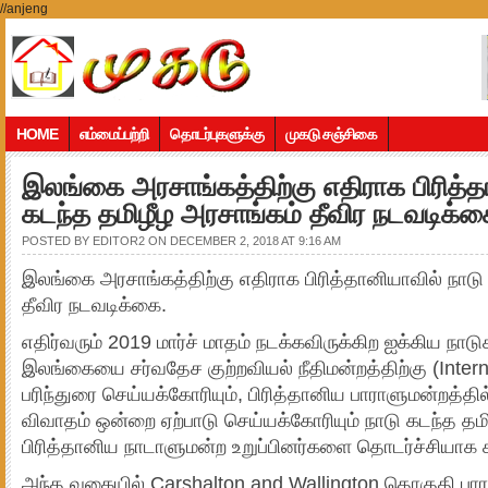
//anjeng
HOME
எம்மைப்பற்றி
தொடர்புகளுக்கு
முகடு சஞ்சிகை
இலங்கை அரசாங்கத்திற்கு எதிராக பிரித்த
கடந்த தமிழீழ அரசாங்கம் தீவிர நடவடிக்க
POSTED BY
EDITOR2
ON DECEMBER 2, 2018 AT 9:16 AM
இலங்கை அரசாங்கத்திற்கு எதிராக பிரித்தானியாவில் நாடு
தீவிர நடவடிக்கை.
எதிர்வரும் 2019 மார்ச் மாதம் நடக்கவிருக்கிற ஐக்கிய நாட
இலங்கையை சர்வதேச குற்றவியல் நீதிமன்றத்திற்கு (Intern
பரிந்துரை செய்யக்கோரியும், பிரித்தானிய பாராளுமன்றத்த
விவாதம் ஒன்றை ஏற்பாடு செய்யக்கோரியும் நாடு கடந்த தம
பிரித்தானிய நாடாளுமன்ற உறுப்பினர்களை தொடர்ச்சியாக சந
அந்த வகையில் Carshalton and Wallington தொகுதி பாரா