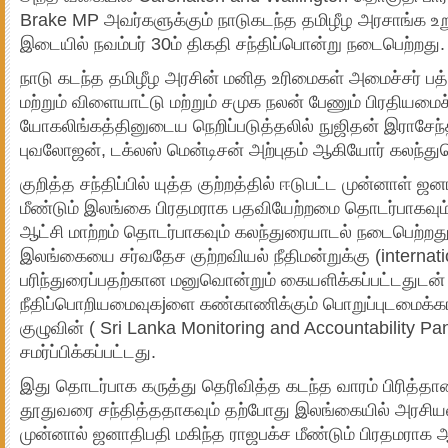
Brake MP அவர்களுக்கும் நாடுகடந்த தமிழீழ அரசாங்க உறுப
இடையில் நவம்பர் 30ம் திகதி சந்திப்பொன்று நடைபெற்றது.
நாடு கடந்த தமிழீழ அரசின் மனித உரிமைகள் அமைச்சர் 
மற்றும் விளையாட்டு மற்றும் சமுக நலன் பேணும் பிரதியமைச
யோகலிங்கத்தினுடைய நெறிப்படுத்தலில் நுஜிதன் இராசேந்
புவலோஜன், டக்லஸ் மென்டிசன் அற்புதம் ஆகியோர் கலந்த
குறித்த சந்திப்பில் யுத்த குற்றத்தில் ஈடுபட்ட முன்னாள் ஜ
மீண்டும் இலங்கை பிரதமராக பதவியேற்றமை தொடர்பாகவும்,
ஆட்சி மாற்றம் தொடர்பாகவும் கலந்துரையாடல் நடைபெற்றது
இலங்கையை சர்வதேச குற்றவியல் நீதிமன்றுக்கு (internatio
பரிந்துரைப்பதற்கான மனுவொன்றும் கையளிக்கப்பட்டதுடன
நீதிப்பொறியமைவுகjளை கண்காணிக்கும் பொறுப்புடமைக்க
குழுவின் ( Sri Lanka Monitoring and Accountability Pa
சமர்ப்பிக்கப்பட்டது.
இது தொடர்பாக கருத்து தெரிவித்த கடந்த வாரம் பிரித்
தூதுவரை சந்தித்ததாகவும் தற்போது இலங்கையில் அரசியல் 
முன்னால் ஜனாதிபதி மகிந்த ராஜபக்ச மீண்டும் பிரதமராக ஆ