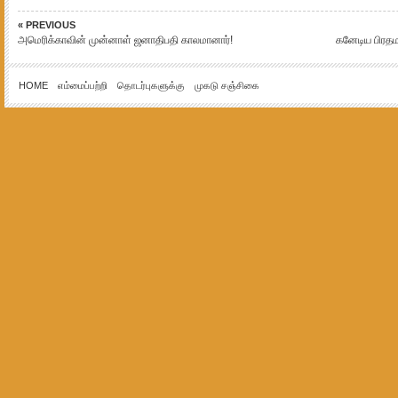
« PREVIOUS
அமெரிக்காவின் முன்னாள் ஜனாதிபதி காலமானார்!
கனேடிய பிரதமர
HOME
எம்மைப்பற்றி
தொடர்புகளுக்கு
முகடு சஞ்சிகை