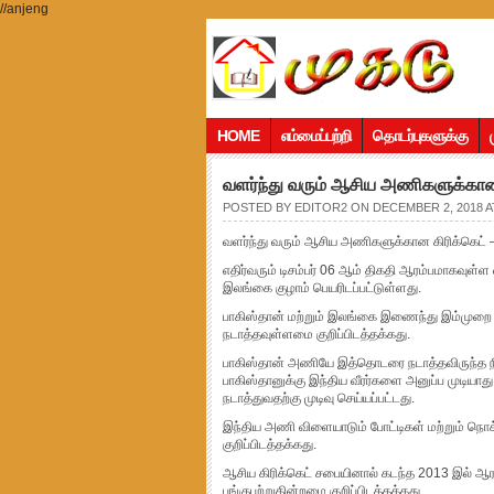
//anjeng
HOME
எம்மைப்பற்றி
தொடர்புகளுக்கு
வளர்ந்து வரும் ஆசிய அணிகளுக்கான
POSTED BY
EDITOR2
ON DECEMBER 2, 2018 A
வளர்ந்து வரும் ஆசிய அணிகளுக்கான கிரிக்கெட் –
எதிர்வரும் டிசம்பர் 06 ஆம் திகதி ஆரம்பமாகவு
இலங்கை குழாம் பெயரிடப்பட்டுள்ளது.
பாகிஸ்தான் மற்றும் இலங்கை இணைந்து இம்முறை
நடாத்தவுள்ளமை குறிப்பிடத்தக்கது.
பாகிஸ்தான் அணியே இத்தொடரை நடாத்தவிருந்த நிலை
பாகிஸ்தானுக்கு இந்திய வீரர்களை அனுப்ப முடிய
நடாத்துவதற்கு முடிவு செய்யப்பட்டது.
இந்திய அணி விளையாடும் போட்டிகள் மற்றும் நொக்
குறிப்பிடத்தக்கது.
ஆசிய கிரிக்கெட் சபையினால் கடந்த 2013 இல் ஆரம
பங்குபற்றுகின்றமை குறிப்பிடத்தக்கது.