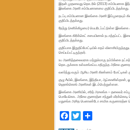
இதன் முதலாவது தொடரில் (2013) சம்பியனாக இந
இலங்கை அணி சம்பியனானமை குறிப்பிடத்தக்கது.
நடப்பு சம்பியனான இலங்கை அணி இம்முறையும் கிண
குறிப்பிடத்தக்கது.
நேற்று (சனிக்கிழமை) பெயரிடப்பட்டுள்ள இலங்கை 
இலங்கை கிரிக்கெட் சபையினால் நடாத்தப்பட்ட இள
குறிப்பிடத்தக்கது.
குறிப்பாக இறுதிப்போட்டியில் சதம் விளாசியிருந்தத
செய்யப்பட்டிருந்தார்.
உப அணித்தலைவராக மற்றுமொரு நம்பிக்கை நட்சத்திர
தொடருக்காக உள்வாங்கப்படாதிருந்த அசேல குணரத்
வளர்ந்து வரும் ஆசிய அணி கிண்ணம் போட்டிகள் கு
குழு Aயில், இலங்கை, இந்தியா, ஆப்கானிஸ்தான், ஓம
ஹொங்கொங் அணிகள் இடம்பெற்றுள்ளன.
இலங்கை அணியில், சரித் அசலங்க – தலைவர் சம்
பொயேகொட அசேல குணரத்ன சந்துன் வீரக்கொடி ஜெப்ரி
மதுசங்க அசித பெனாண்டோ சாமிக கருணாரத்ன ஜெ
Facebook
Twitter
Share