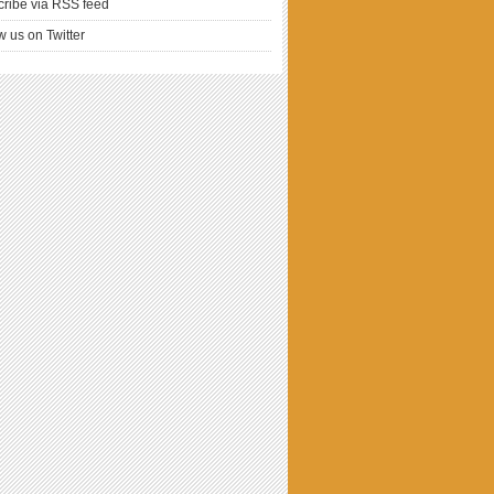
ribe via RSS feed
w us on Twitter