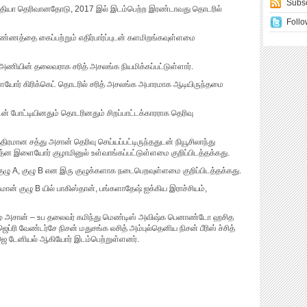
Subsc
்தியா தெரிவானதோடு, 2017 இல் இடம்பெற்ற இரண்டாவது தொடரில்
Follo
்ணத்தை கைப்பற்றும் எதிர்பார்ப்புடன் களமிறங்கவுள்ளமை
அணியின் தலைவராக சரித் அசலங்க நியமிக்கப்பட்டுள்ளார்.
ையோர் கிரிக்கெட் தொடரில் சரித் அசலங்க அபாரமாக ஆடியிருந்தமை
ுடன் போட்டியினதும் தொடரினதும் சிறப்பாட்டக்காரராக தெரிவு
மான சத்து அசான் தெரிவு செய்யப்பட்டிருந்ததுடன் நியூசிலாந்து
ன இளையோர் குழாமினுல் உள்வாங்கப்பட்டுள்ளமை குறிப்பிடத்தக்கது.
ழு A, குழு B என இரு குழுக்களாக நடைபெறவுள்ளமை குறிப்பிடத்தக்கது.
ான் குழு B யில் பாகிஸ்தான், பங்களாதேஷ் ஐக்கிய இராச்சியம்,
மு அசான் – உப தலைவர் கமிந்து மெண்டிஸ் அவிஷ்க பெனாண்டோ ஹசித
 வேண்டர்சே நிசன் மதுசங்க லசித் அம்புல்தெனிய நிசன் பீரிஸ் ச்சித்
 டேனியல் ஆகியோர் இடம்பெற்றுள்ளனர்.