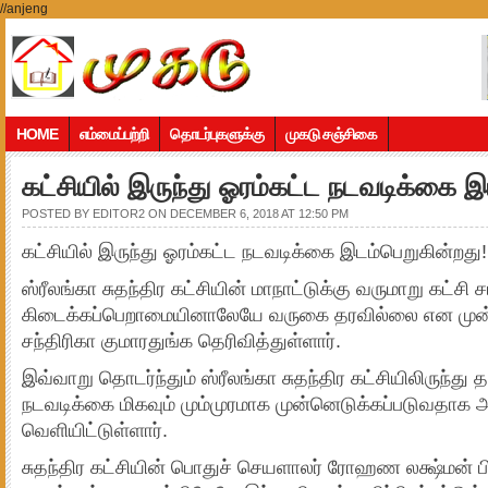
//anjeng
HOME
எம்மைப்பற்றி
தொடர்புகளுக்கு
முகடு சஞ்சிகை
கட்சியில் இருந்து ஓரம்கட்ட நடவடிக்கை 
POSTED BY
EDITOR2
ON DECEMBER 6, 2018 AT 12:50 PM
கட்சியில் இருந்து ஓரம்கட்ட நடவடிக்கை இடம்பெறுகின்றது!
ஸ்ரீலங்கா சுதந்திர கட்சியின் மாநாட்டுக்கு வருமாறு கட்சி
கிடைக்கப்பெறாமையினாலேயே வருகை தரவில்லை என முன
சந்திரிகா குமாரதுங்க தெரிவித்துள்ளார்.
இவ்வாறு தொடர்ந்தும் ஸ்ரீலங்கா சுதந்திர கட்சியிலிருந்து
நடவடிக்கை மிகவும் மும்முரமாக முன்னெடுக்கப்படுவதாக
வெளியிட்டுள்ளார்.
சுதந்திர கட்சியின் பொதுச் செயளாலர் ரோஹண லக்ஷ்மன் ப