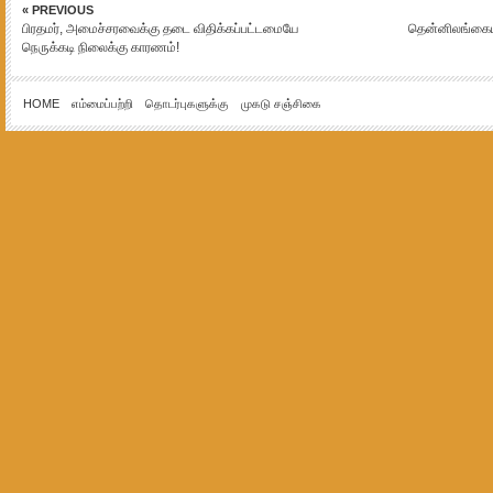
« PREVIOUS
பிரதமர், அமைச்சரவைக்கு தடை விதிக்கப்பட்டமையே
தென்னிலங்கையில
நெருக்கடி நிலைக்கு காரணம்!
HOME
எம்மைப்பற்றி
தொடர்புகளுக்கு
முகடு சஞ்சிகை