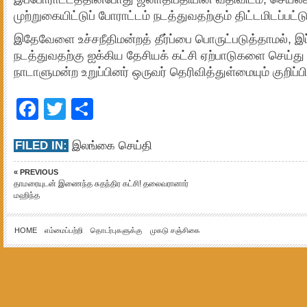
முற்றுகையிட்டுப் போராட்டம் நடத்துவதற்கும் திட்டமிடப்பட்
இதேவேளை உச்சநீதிமன்றத் தீர்ப்பை பொருட்படுத்தாமல், 
நடத்துவதற்கு ஐக்கிய தேசியக் கட்சி ஏற்பாடுகளை செய்த
நாடாளுமன்ற உறுப்பினர் ஒருவர் தெரிவித்துள்மையும் குறிப்ப
Facebook
Twitter
Share
FILED IN:
இலங்கை செய்தி
« PREVIOUS
தாமரையுடன் இணைந்த சுதந்திர கட்சி! தலைவரானார்
மஹிந்த
HOME
எம்மைப்பற்றி
தொடர்புகளுக்கு
முகடு சஞ்சிகை