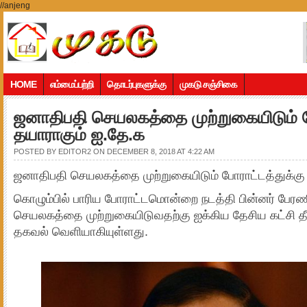
//anjeng
HOME
எம்மைப்பற்றி
தொடர்புகளுக்கு
முகடு சஞ்சிகை
ஜனாதிபதி செயலகத்தை முற்றுகையிடும் ப
தயாராகும் ஐ.தே.க
POSTED BY
EDITOR2
ON DECEMBER 8, 2018 AT 4:22 AM
ஜனாதிபதி செயலகத்தை முற்றுகையிடும் போராட்டத்துக்கு
கொழும்பில் பாரிய போராட்டமொன்றை நடத்தி பின்னர் பே
செயலகத்தை முற்றுகையிடுவதற்கு ஐக்கிய தேசிய கட்சி த
தகவல் வெளியாகியுள்ளது.