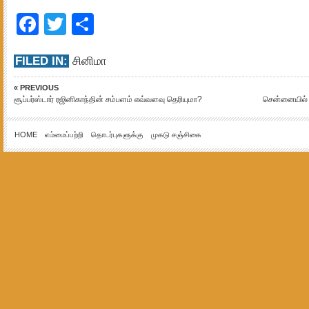
Facebook
Twitter
Share
FILED IN:
சினிமா
« PREVIOUS
சூப்பர்ஸ்டார் ரஜினிகாந்தின் சம்பளம் எவ்வளவு தெரியுமா?
சென்னையில் 
HOME
எம்மைப்பற்றி
தொடர்புகளுக்கு
முகடு சஞ்சிகை