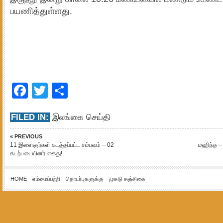
பயணித்துள்ளது.
Facebook
Twitter
Share
FILED IN:
இலங்கை செய்தி
« PREVIOUS
11 இளைஞர்கள் கடத்தப்பட்ட சம்பவம் – 02
மஹிந்த –
கடற்படையினர் கைது!
HOME
எம்மைப்பற்றி
தொடர்புகளுக்கு
முகடு சஞ்சிகை