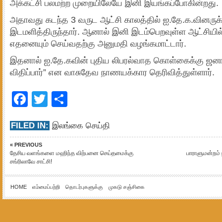
அக்கட்சி பலமற்ற முறையிலேயே இனி இயங்கப்போகின்றது.
அதாவது கடந்த 3 வருட ஆட்சி காலத்தில் ஐ.தே.க.வினரு
இடமளித்திருந்தார். ஆனால் இனி இடம்பெறவுள்ள ஆட்சியில் 
எதனையும் செய்வதற்கு அனுமதி வழங்கமாட்டார்.
இதனால் ஐ.தே.கவின் புதிய லிபரல்வாத கொள்கைக்கு 
விதிப்பார்” என வாசுதேவ நாணயக்கார தெரிவித்துள்ளார்.
Facebook
Twitter
Share
FILED IN:
இலங்கை செய்தி
« PREVIOUS
தேசிய வளங்களை மஹிந்த விற்பனை செய்தமைக்கு
பாராளுமன்றம்
சங்ரிலாவே சாட்சி!
HOME
எம்மைப்பற்றி
தொடர்புகளுக்கு
முகடு சஞ்சிகை