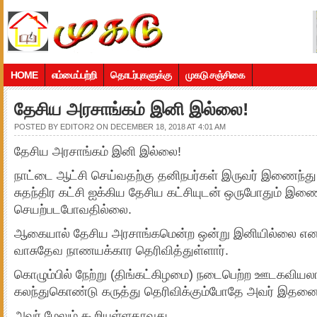
HOME
எம்மைப்பற்றி
தொடர்புகளுக்கு
முகடு சஞ்சிகை
தேசிய அரசாங்கம் இனி இல்லை!
POSTED BY
EDITOR2
ON DECEMBER 18, 2018 AT 4:01 AM
தேசிய அரசாங்கம் இனி இல்லை!
நாட்டை ஆட்சி செய்வதற்கு தனிநபர்கள் இருவர் இணைந்து
சுதந்திர கட்சி ஐக்கிய தேசிய கட்சியுடன் ஒருபோதும் இண
செயற்படபோவதில்லை.
ஆகையால் தேசிய அரசாங்கமென்ற ஒன்று இனியில்லை என ந
வாசுதேவ நாணயக்கார தெரிவித்துள்ளார்.
கொழும்பில் நேற்று (திங்கட்கிழமை) நடைபெற்ற ஊடகவியலாளர
கலந்துகொண்டு கருத்து தெரிவிக்கும்போதே அவர் இதனை குற
அவர் மேலும் கூறியுள்ளதாவது,