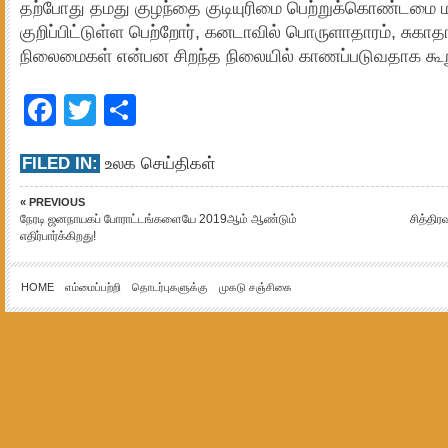
தற்போது தமது குழந்தை குடியுரிமை பெற்றுக்கொண்டமை ம
குறிப்பிட்டுள்ள பெற்றோர், கனடாவில் பொருளாதாரம், சுகாத
நிலைமைகள் என்பன சிறந்த நிலையில் காணப்படுவதாக கூற
Facebook
Twitter
Share
FILED IN:
உலக செய்திகள்
« PREVIOUS
நேரடி ஜனநாயகப் போராட்டங்களையே 2019ஆம் ஆண்டும்
சித்த
எதிர்பார்க்கிறது!
HOME
எம்மைப்பற்றி
தொடர்புகளுக்கு
முகடு சஞ்சிகை