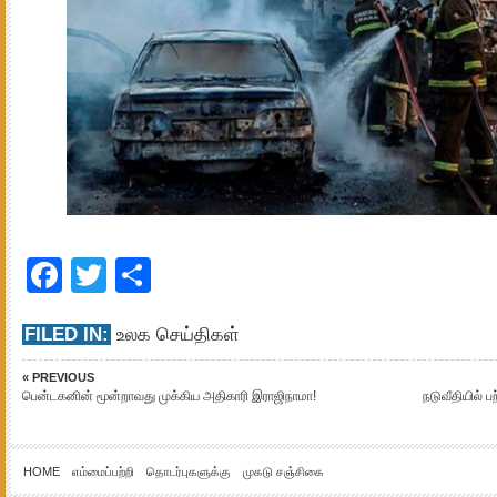
Facebook
Twitter
Share
FILED IN:
உலக செய்திகள்
« PREVIOUS
பென்டகனின் மூன்றாவது முக்கிய அதிகாரி இராஜிநாமா!
நடுவீதியில் 
HOME
எம்மைப்பற்றி
தொடர்புகளுக்கு
முகடு சஞ்சிகை