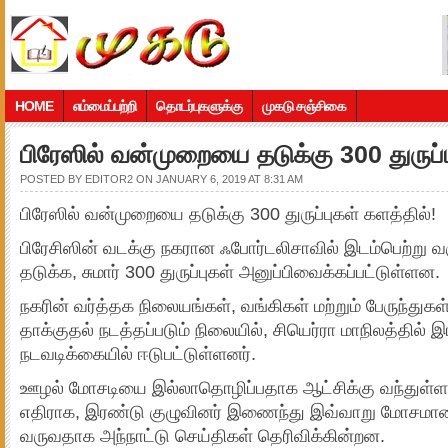
HOME
எம்மைப்பற்றி
தொடர்புகளுக்கு
முகடு சஞ்சிகை
பிரேஸில் வன்முறையை தடுக்கு 300 துருப்ப
POSTED BY
EDITOR2
ON JANUARY 6, 2019 AT 8:31 AM
பிரேஸில் வன்முறையை தடுக்கு 300 துருப்புகள் களத்தில்!
பிரேசிஸின் வடக்கு நகரான ஃபோர்டலிசாவில் இடம்பெற்று 
தடுக்க, சுமார் 300 துருப்புகள் அனுப்பிவைக்கப்பட்டுள்ளன.
நகரின் வர்த்தக நிலையங்கள், வங்கிகள் மற்றும் பேருந்துக
தாக்குதல் நடத்தப்படும் நிலையில், சியெர்ரா மாநிலத்தில்
நடவடிக்கையில் ஈடுபட்டுள்ளனர்.
ஊழல் மோசடியை இல்லாதொழிப்பதாக ஆட்சிக்கு வந்துள்ள ப
எதிராக, இரண்டு குழுவினர் இணைந்து இவ்வாறு மோசமான 
வருவதாக அந்நாட்டு செய்திகள் தெரிவிக்கின்றன.