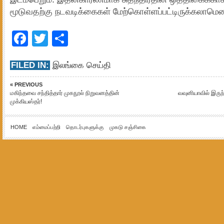
மூடுவதற்கு நடவடிக்கைகள் மேற்கொள்ளப்பட்டிருக்கலாமென 
Facebook
Twitter
Share
FILED IN:
இலங்கை செய்தி
« PREVIOUS
மகிந்தவை சந்தித்தார் முகநூல் நிறுவனத்தின்
வவுனியாவில் இருந்
முக்கியஸ்தர்!
HOME
எம்மைப்பற்றி
தொடர்புகளுக்கு
முகடு சஞ்சிகை