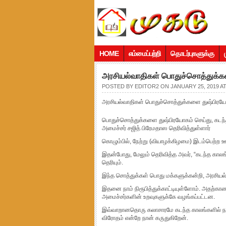
HOME
எம்மைப்பற்றி
தொடர்புகளுக்கு
அரசியல்வாதிகள் பொதுச்சொத்துக்க
POSTED BY
EDITOR2
ON JANUARY 25, 2019 AT
அரசியல்வாதிகள் பொதுச்சொத்துக்களை துஷ்பிரய
பொதுச்சொத்துக்களை துஷ்பிரயோகம் செய்து, கட
அமைச்சர் சஜித் பிரேமதாஸ தெரிவித்துள்ளார்
கொழும்பில், நேற்று (வியாழக்கிழமை) இடம்பெற்ற 
இதன்போது, மேலும் தெரிவித்த அவர், “கடந்த காலங
தெரியும்.
இந்த சொத்துக்கள் பொது மக்களுக்கன்றி, அரசியல்
இதனை நாம் நிரூபித்துக்காட்டியுள்ளோம். அதற்கான 
அமைச்சர்களின் உறவுகளுக்கே வழங்கப்பட்டன.
இவ்வாறானதொரு கலாசாரமே கடந்த காலங்களில் நாட
விரோதம் என்றே நான் கருதுகிறேன்.