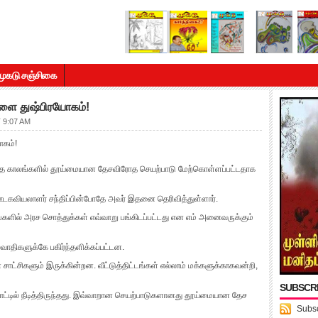
முகடு சஞ்சிகை
ளை துஷ்பிரயோகம்!
 9:07 AM
ோகம்!
ந்த காலங்களில் தூய்மையான தேசவிரோத செயற்பாடு மேற்கொள்ளப்பட்டதாக
ஊடகவியலாளர் சந்திப்பின்போதே அவர் இதனை தெரிவித்துள்ளார்.
்களில் அரச சொத்துக்கள் எவ்வாறு பங்கிடப்பட்டது என எம் அனைவருக்கும்
வாதிகளுக்கே பகிர்ந்தளிக்கப்பட்டன.
சாட்சிகளும் இருக்கின்றன. வீட்டுத்திட்டங்கள் எல்லாம் மக்களுக்காகவன்றி,
SUBSCR
்டில் நீடித்திருந்தது. இவ்வாறான செயற்பாடுகளானது தூய்மையான தேச
Subsc