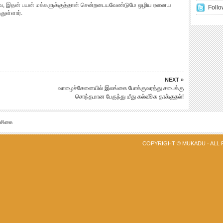
னவே, இதன் பயன் மக்களுக்குத்தான் சென்றடையவேண்டுமே ஒழிய ஏனைய
Follo
துள்ளார்.
NEXT »
வாழைச்சேனையில் இலங்கை போக்குவரத்து சபைக்கு
சொந்தமான பேருந்து மீது கல்வீச்சு தாக்குதல்!
்சிகை
COPYRIGHT ©
MUKADU
· ALL