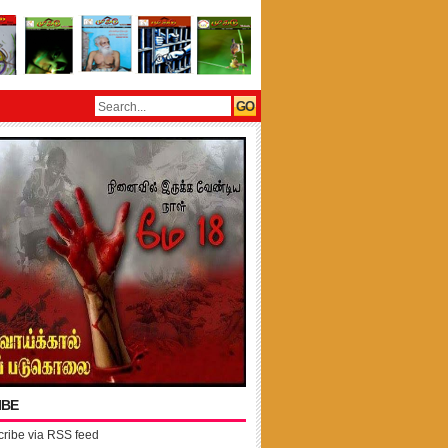
IBE
ribe via RSS feed