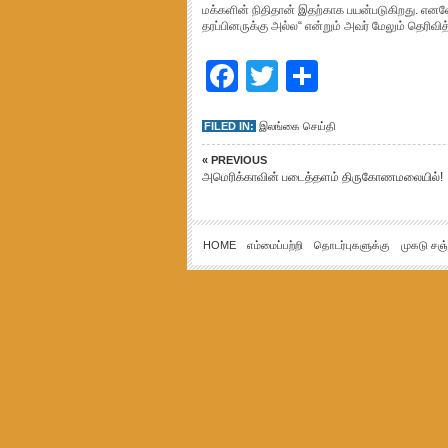
மக்களின் நிதிதான் இதற்காக பயன்படுகிறது. எ
தரப்பினருக்கு அல்ல“ என்றும் அவர் மேலும் தெரிவித்
Facebook
Twitter
Share
FILED IN:
இலங்கை செய்தி
« PREVIOUS
அமெரிக்காவின் படைத்தளம் திருகோணமலையில்!
HOME
எம்மைப்பற்றி
தொடர்புகளுக்கு
முகடு சஞ